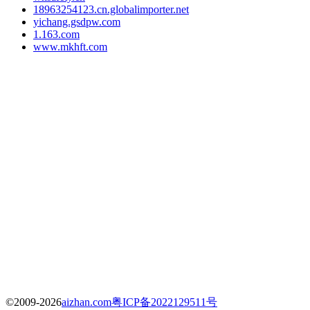
18963254123.cn.globalimporter.net
yichang.gsdpw.com
1.163.com
www.mkhft.com
©2009-2026
aizhan.com
粤ICP备2022129511号