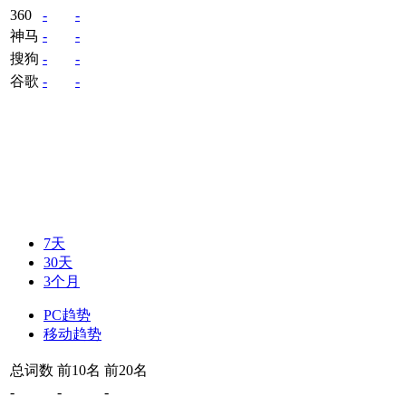
360
-
-
神马
-
-
搜狗
-
-
谷歌
-
-
7天
30天
3个月
PC趋势
移动趋势
总词数
前10名
前20名
-
-
-