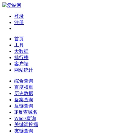
登录
注册
首页
工具
大数据
排行榜
客户端
网站统计
综合查询
百度权重
历史数据
备案查询
反链查询
IP反查域名
Whois查询
关键词挖掘
友链查询