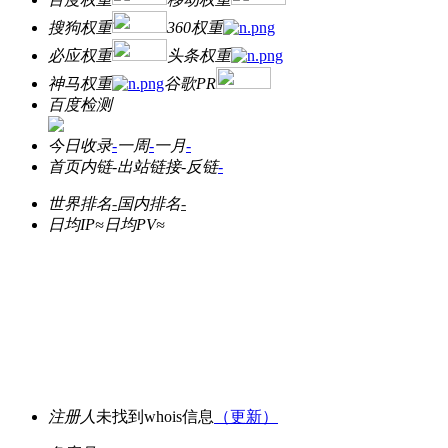
搜狗权重
360权重
必应权重
头条权重
神马权重
谷歌PR
百度检测
今日收录
-
一周
-
一月
-
首页内链
-
出站链接
-
反链
-
世界排名
-
国内排名
-
日均IP≈
日均PV≈
注册人
未找到whois信息
（更新）