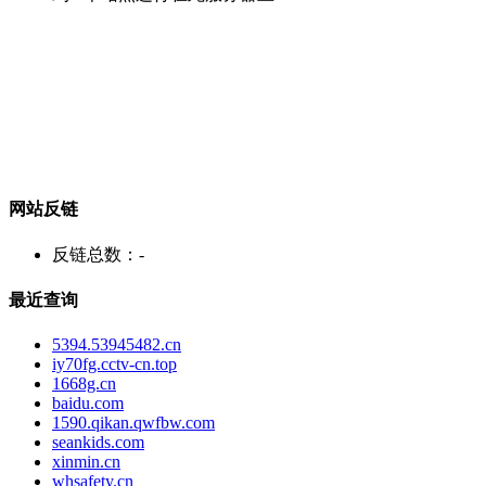
网站反链
反链总数：
-
最近查询
5394.53945482.cn
iy70fg.cctv-cn.top
1668g.cn
baidu.com
1590.qikan.qwfbw.com
seankids.com
xinmin.cn
whsafety.cn