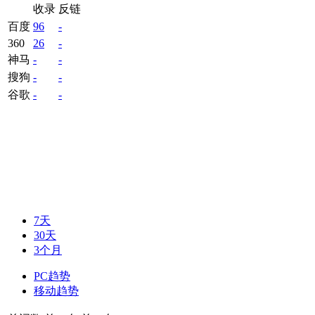
收录
反链
百度
96
-
360
26
-
神马
-
-
搜狗
-
-
谷歌
-
-
7天
30天
3个月
PC趋势
移动趋势