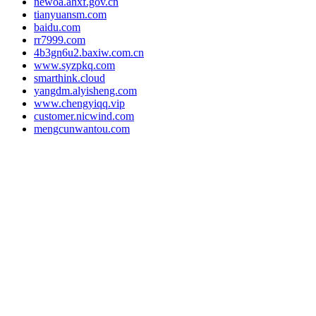
newoa.ahxf.gov.cn
tianyuansm.com
baidu.com
rr7999.com
4b3gn6u2.baxiw.com.cn
www.syzpkq.com
smarthink.cloud
yangdm.alyisheng.com
www.chengyiqq.vip
customer.nicwind.com
mengcunwantou.com