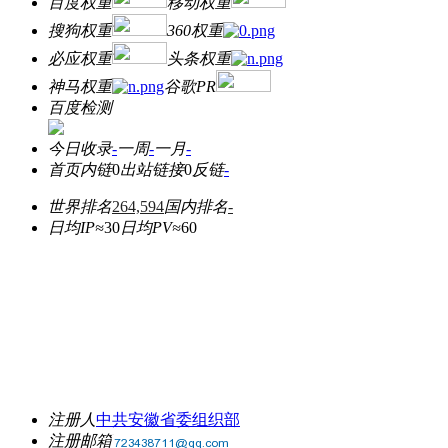
百度权重
移动权重
搜狗权重
360权重
必应权重
头条权重
神马权重
谷歌PR
百度检测
今日收录
-
一周
-
一月
-
首页内链
0
出站链接
0
反链
-
世界排名
264,594
国内排名
-
日均IP≈
30
日均PV≈
60
注册人
中共安徽省委组织部
注册邮箱