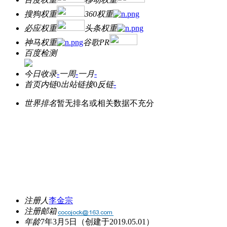
搜狗权重
360权重
必应权重
头条权重
神马权重
谷歌PR
百度检测
今日收录
-
一周
-
一月
-
首页内链
0
出站链接
0
反链
-
世界排名
暂无排名或相关数据不充分
注册人
李金宗
注册邮箱
年龄
7年3月5日
（创建于2019.05.01）