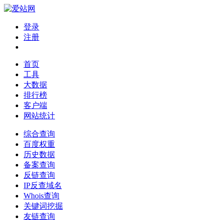
登录
注册
首页
工具
大数据
排行榜
客户端
网站统计
综合查询
百度权重
历史数据
备案查询
反链查询
IP反查域名
Whois查询
关键词挖掘
友链查询