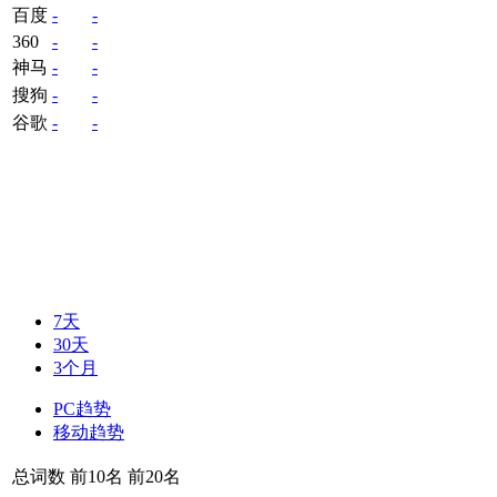
百度
-
-
360
-
-
神马
-
-
搜狗
-
-
谷歌
-
-
7天
30天
3个月
PC趋势
移动趋势
总词数
前10名
前20名