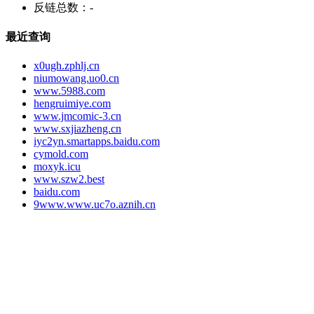
反链总数：
-
最近查询
x0ugh.zphlj.cn
niumowang.uo0.cn
www.5988.com
hengruimiye.com
www.jmcomic-3.cn
www.sxjiazheng.cn
iyc2yn.smartapps.baidu.com
cymold.com
moxyk.icu
www.szw2.best
baidu.com
9www.www.uc7o.aznih.cn