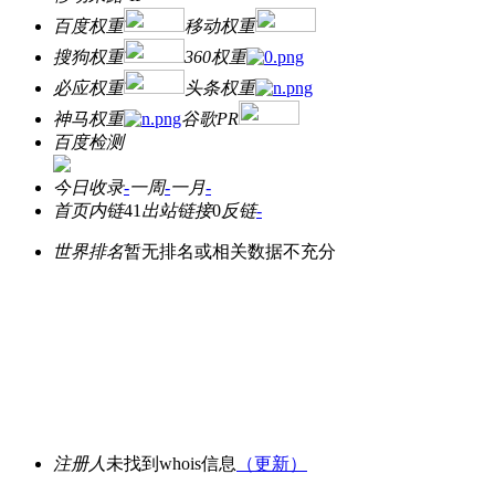
百度权重
移动权重
搜狗权重
360权重
必应权重
头条权重
神马权重
谷歌PR
百度检测
今日收录
-
一周
-
一月
-
首页内链
41
出站链接
0
反链
-
世界排名
暂无排名或相关数据不充分
注册人
未找到whois信息
（更新）