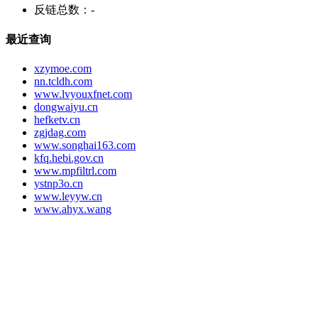
反链总数：
-
最近查询
xzymoe.com
nn.tcldh.com
www.lvyouxfnet.com
dongwaiyu.cn
hefketv.cn
zgjdag.com
www.songhai163.com
kfq.hebi.gov.cn
www.mpfiltrl.com
ystnp3o.cn
www.leyyw.cn
www.ahyx.wang