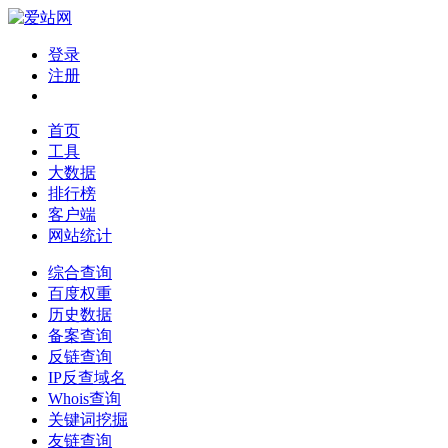
登录
注册
首页
工具
大数据
排行榜
客户端
网站统计
综合查询
百度权重
历史数据
备案查询
反链查询
IP反查域名
Whois查询
关键词挖掘
友链查询