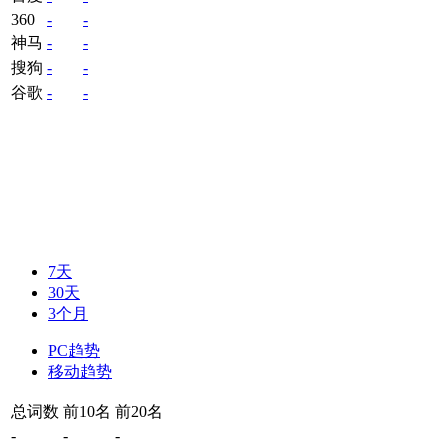
360
-
-
神马
-
-
搜狗
-
-
谷歌
-
-
7天
30天
3个月
PC趋势
移动趋势
总词数
前10名
前20名
-
-
-