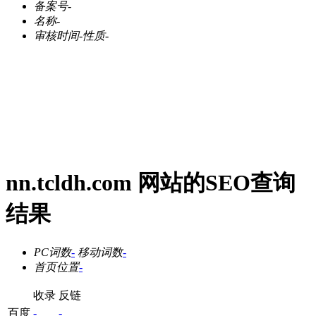
备案号
-
名称
-
审核时间
-
性质
-
nn.tcldh.com 网站的SEO查询
结果
PC词数
-
移动词数
-
首页位置
-
收录
反链
百度
-
-