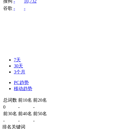
搜狗
-
10,732
谷歌
-
-
7天
30天
3个月
PC趋势
移动趋势
总词数
前10名
前20名
0
-
-
前30名
前40名
前50名
-
-
-
排名关键词