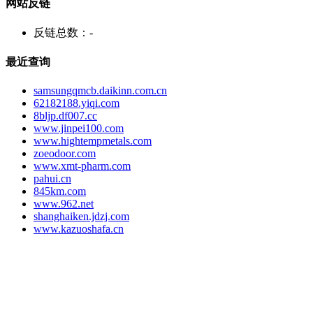
网站反链
反链总数：
-
最近查询
samsungqmcb.daikinn.com.cn
62182188.yiqi.com
8bljp.df007.cc
www.jinpei100.com
www.hightempmetals.com
zoeodoor.com
www.xmt-pharm.com
pahui.cn
845km.com
www.962.net
shanghaiken.jdzj.com
www.kazuoshafa.cn