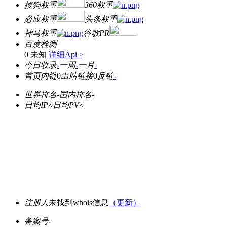
搜狗权重
360权重
必应权重
头条权重
神马权重
谷歌PR
百度检测
0 未知
详细Api >
今日收录
-
一周
-
一月
-
首页内链
0
出站链接
0
反链
-
世界排名
-
国内排名
-
日均IP≈
日均PV≈
注册人
未找到whois信息
（更新）
备案号
-