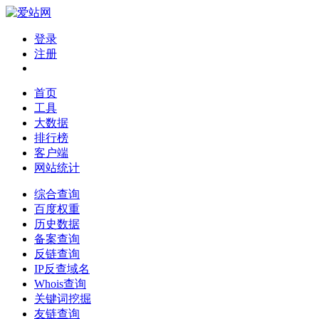
登录
注册
首页
工具
大数据
排行榜
客户端
网站统计
综合查询
百度权重
历史数据
备案查询
反链查询
IP反查域名
Whois查询
关键词挖掘
友链查询