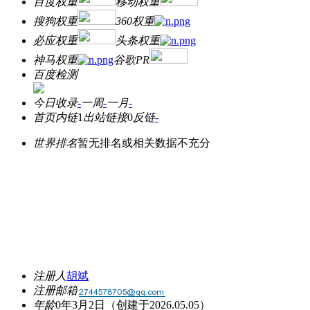
百度权重
移动权重
搜狗权重
360权重
必应权重
头条权重
神马权重
谷歌PR
百度检测
今日收录
-
一周
-
一月
-
首页内链
1
出站链接
0
反链
-
世界排名
暂无排名或相关数据不充分
注册人
胡斌
注册邮箱
年龄
0年3月2日
（创建于2026.05.05）