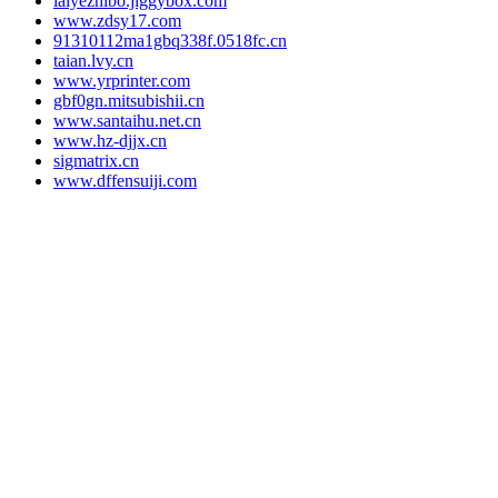
laiyezhibo.jiggybox.com
www.zdsy17.com
91310112ma1gbq338f.0518fc.cn
taian.lvy.cn
www.yrprinter.com
gbf0gn.mitsubishii.cn
www.santaihu.net.cn
www.hz-djjx.cn
sigmatrix.cn
www.dffensuiji.com