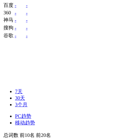
百度
-
-
360
-
-
神马
-
-
搜狗
-
-
谷歌
-
-
7天
30天
3个月
PC趋势
移动趋势
总词数
前10名
前20名