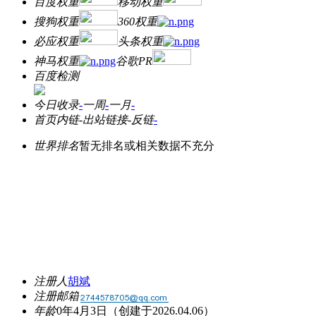
百度权重
移动权重
搜狗权重
360权重
必应权重
头条权重
神马权重
谷歌PR
百度检测
今日收录
-
一周
-
一月
-
首页内链
-
出站链接
-
反链
-
世界排名
暂无排名或相关数据不充分
注册人
胡斌
注册邮箱
年龄
0年4月3日
（创建于2026.04.06）