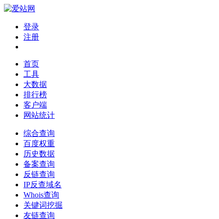
登录
注册
首页
工具
大数据
排行榜
客户端
网站统计
综合查询
百度权重
历史数据
备案查询
反链查询
IP反查域名
Whois查询
关键词挖掘
友链查询