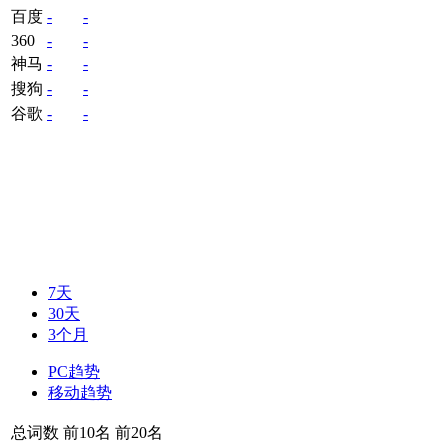
百度
-
-
360
-
-
神马
-
-
搜狗
-
-
谷歌
-
-
7天
30天
3个月
PC趋势
移动趋势
总词数
前10名
前20名