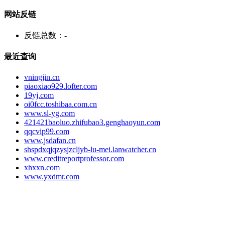
网站反链
反链总数：
-
最近查询
vningjin.cn
piaoxiao929.lofter.com
19yj.com
oi0fcc.toshibaa.com.cn
www.sl-yg.com
421421baoluo.zhifubao3.genghaoyun.com
qqcvip99.com
www.jsdafan.cn
shspdxqjqzysjzcljyb-lu-mei.lanwatcher.cn
www.creditreportprofessor.com
xhxxn.com
www.yxdmr.com