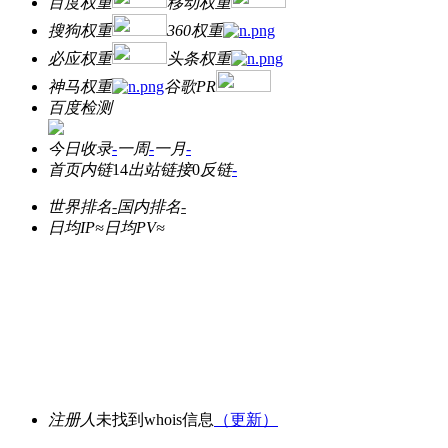
百度权重
移动权重
搜狗权重
360权重
必应权重
头条权重
神马权重
谷歌PR
百度检测
今日收录
-
一周
-
一月
-
首页内链
14
出站链接
0
反链
-
世界排名
-
国内排名
-
日均IP≈
日均PV≈
注册人
未找到whois信息
（更新）