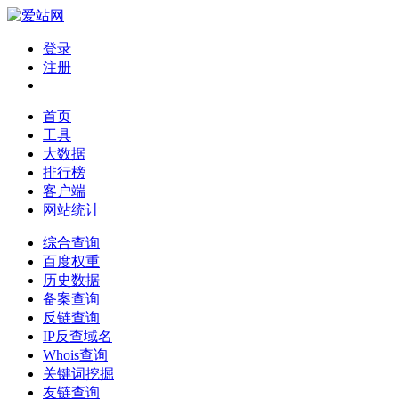
登录
注册
首页
工具
大数据
排行榜
客户端
网站统计
综合查询
百度权重
历史数据
备案查询
反链查询
IP反查域名
Whois查询
关键词挖掘
友链查询