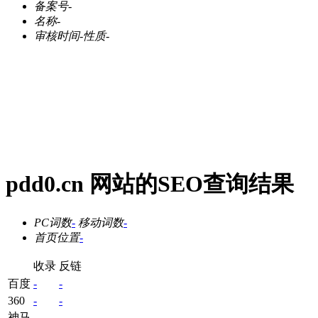
备案号
-
名称
-
审核时间
-
性质
-
pdd0.cn 网站的SEO查询结果
PC词数
-
移动词数
-
首页位置
-
收录
反链
百度
-
-
360
-
-
神马
-
-