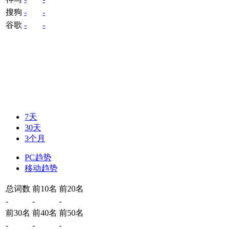
搜狗
-
-
谷歌
-
-
7天
30天
3个月
PC趋势
移动趋势
总词数
前10名
前20名
-
-
-
前30名
前40名
前50名
-
-
-