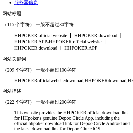
服务器信息
网站标题
（
115
个字符） 一般不超过80字符
HHPOKER official website 丨 HHPOKER download 丨
HHPOKER APP-HHPOKER official website 丨
HHPOKER download 丨 HHPOKER APP
网站关键词
（
209
个字符） 一般不超过100字符
HHPOKERofficialwebsitedownload,HHPOKERdownload,H
网站描述
（
222
个字符） 一般不超过200字符
This website provides the HHPOKER official download link
for HHpoker's genuine Depoo Circle App, including the
official hhpoker download link for Depoo Circle Android and
the latest download link for Depoo Circle iOS.