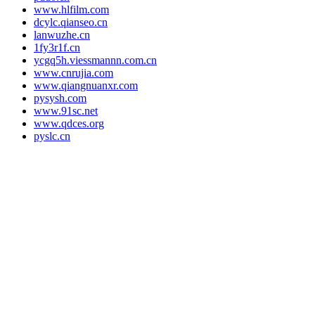
www.hlfilm.com
dcylc.qianseo.cn
lanwuzhe.cn
1fy3r1f.cn
ycgq5h.viessmannn.com.cn
www.cnrujia.com
www.qiangnuanxr.com
pysysh.com
www.91sc.net
www.qdces.org
pyslc.cn