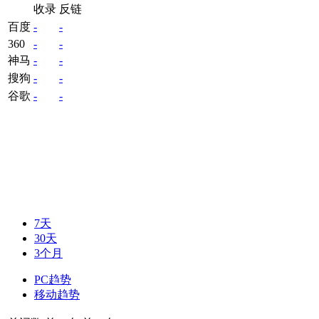
收录
反链
百度
-
-
360
-
-
神马
-
-
搜狗
-
-
谷歌
-
-
7天
30天
3个月
PC趋势
移动趋势