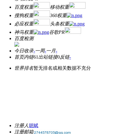
百度权重
移动权重
搜狗权重
360权重
必应权重
头条权重
神马权重
谷歌PR
百度检测
今日收录
-
一周
-
一月
-
首页内链
61
出站链接
0
反链
-
世界排名
暂无排名或相关数据不充分
注册人
胡斌
注册邮箱