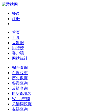
登录
注册
首页
工具
大数据
排行榜
客户端
网站统计
综合查询
百度权重
历史数据
备案查询
反链查询
IP反查域名
Whois查询
关键词挖掘
友链查询