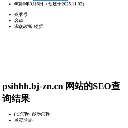
年龄
0年9月6日
（创建于2025.11.02）
备案号
-
名称
-
审核时间
-
性质
-
psihhh.bj-zn.cn 网站的SEO查
询结果
PC词数
-
移动词数
-
首页位置
-