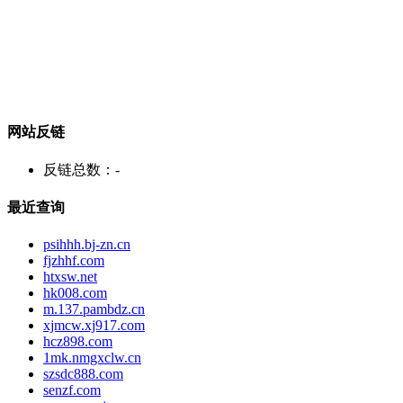
网站反链
反链总数：
-
最近查询
psihhh.bj-zn.cn
fjzhhf.com
htxsw.net
hk008.com
m.137.pambdz.cn
xjmcw.xj917.com
hcz898.com
1mk.nmgxclw.cn
szsdc888.com
senzf.com