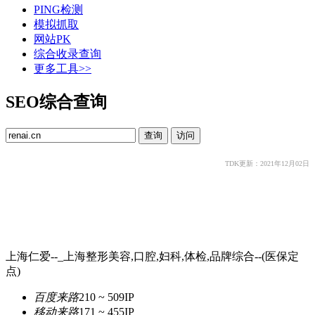
PING检测
模拟抓取
网站PK
综合收录查询
更多工具>>
SEO综合查询
TDK更新：2021年12月02日
上海仁爱--_上海整形美容,口腔,妇科,体检,品牌综合--(医保定
点)
百度来路
210 ~ 509
IP
移动来路
171 ~ 455
IP