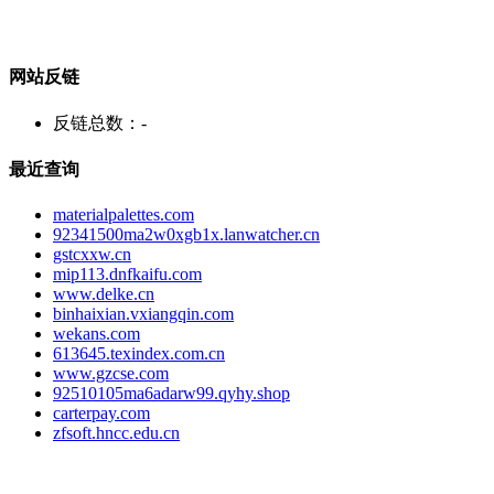
网站反链
反链总数：
-
最近查询
materialpalettes.com
92341500ma2w0xgb1x.lanwatcher.cn
gstcxxw.cn
mip113.dnfkaifu.com
www.delke.cn
binhaixian.vxiangqin.com
wekans.com
613645.texindex.com.cn
www.gzcse.com
92510105ma6adarw99.qyhy.shop
carterpay.com
zfsoft.hncc.edu.cn