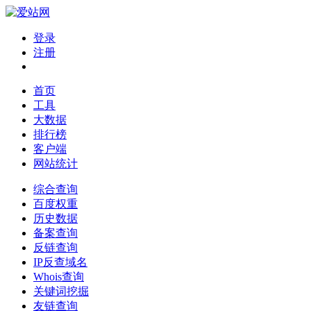
登录
注册
首页
工具
大数据
排行榜
客户端
网站统计
综合查询
百度权重
历史数据
备案查询
反链查询
IP反查域名
Whois查询
关键词挖掘
友链查询