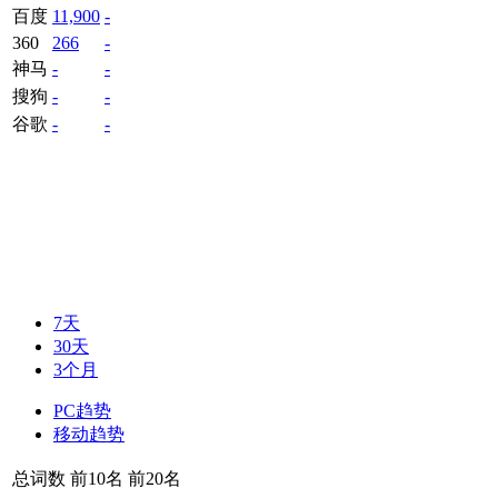
百度
11,900
-
360
266
-
神马
-
-
搜狗
-
-
谷歌
-
-
7天
30天
3个月
PC趋势
移动趋势
总词数
前10名
前20名