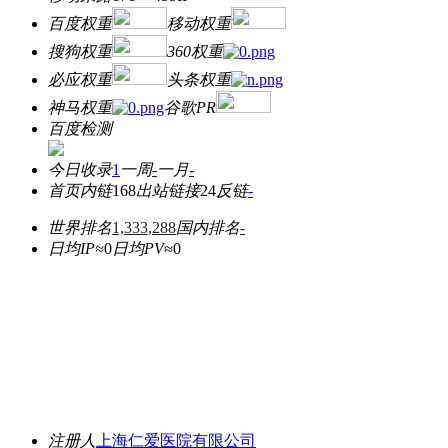
百度权重
移动权重
搜狗权重
360权重
必应权重
头条权重
神马权重
谷歌PR
百度检测
今日收录
1
一周
-
一月
-
首页内链
168
出站链接
24
反链
-
世界排名
1,333,288
国内排名
-
日均IP≈
0
日均PV≈
0
注册人
上海仁爱医院有限公司