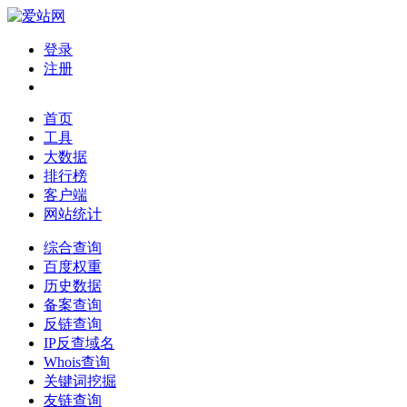
登录
注册
首页
工具
大数据
排行榜
客户端
网站统计
综合查询
百度权重
历史数据
备案查询
反链查询
IP反查域名
Whois查询
关键词挖掘
友链查询