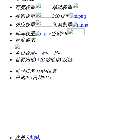
百度权重
移动权重
搜狗权重
360权重
必应权重
头条权重
神马权重
谷歌PR
百度检测
今日收录
-
一周
-
一月
-
首页内链
61
出站链接
0
反链
-
世界排名
-
国内排名
-
日均IP≈
日均PV≈
注册人
胡斌