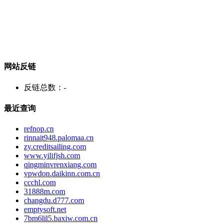
网站反链
反链总数：
-
最近查询
refnop.cn
rinnait948.palomaa.cn
zy.creditsailing.com
www.yilifjsh.com
qingminvrenxiang.com
vpwdon.daikinn.com.cn
ccchl.com
31888m.com
changdu.d777.com
emptysoft.net
7bm6lil5.baxiw.com.cn