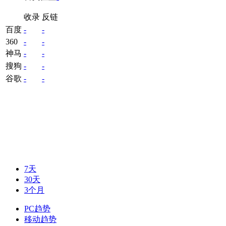
收录
反链
百度
-
-
360
-
-
神马
-
-
搜狗
-
-
谷歌
-
-
7天
30天
3个月
PC趋势
移动趋势