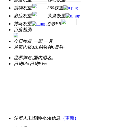
搜狗权重
360权重
必应权重
头条权重
神马权重
谷歌PR
百度检测
今日收录
-
一周
-
一月
-
首页内链
0
出站链接
0
反链
-
世界排名
-
国内排名
-
日均IP≈
日均PV≈
注册人
未找到whois信息
（更新）