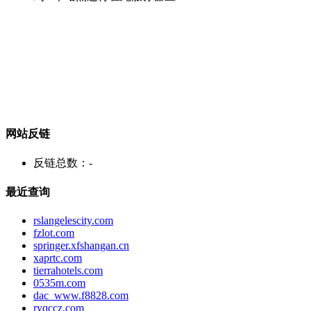
网站反链
反链总数：
-
最近查询
rslangelescity.com
fzlot.com
springer.xfshangan.cn
xaprtc.com
tierrahotels.com
0535m.com
dac_www.f8828.com
ryqccz.com