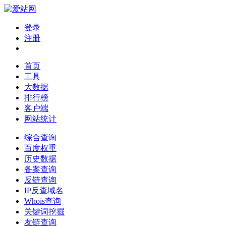
登录
注册
首页
工具
大数据
排行榜
客户端
网站统计
综合查询
百度权重
历史数据
备案查询
反链查询
IP反查域名
Whois查询
关键词挖掘
友链查询