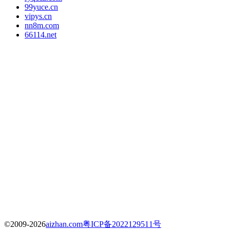
99yuce.cn
vipys.cn
nn8m.com
66114.net
©2009-2026
aizhan.com
粤ICP备2022129511号