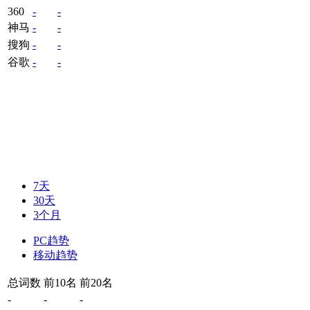
360
-
-
神马
-
-
搜狗
-
-
谷歌
-
-
7天
30天
3个月
PC趋势
移动趋势
总词数
前10名
前20名
-
-
-