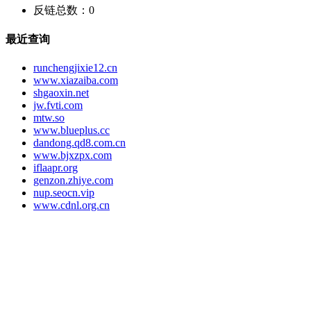
反链总数：
0
最近查询
runchengjixie12.cn
www.xiazaiba.com
shgaoxin.net
jw.fvti.com
mtw.so
www.blueplus.cc
dandong.qd8.com.cn
www.bjxzpx.com
iflaapr.org
genzon.zhiye.com
nup.seocn.vip
www.cdnl.org.cn