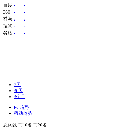
百度
-
-
360
-
-
神马
-
-
搜狗
-
-
谷歌
-
-
7天
30天
3个月
PC趋势
移动趋势
总词数
前10名
前20名