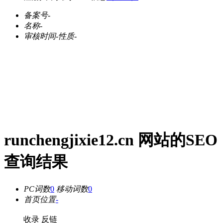
备案号
-
名称
-
审核时间
-
性质
-
runchengjixie12.cn 网站的SEO
查询结果
PC词数
0
移动词数
0
首页位置
-
收录
反链