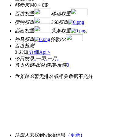
移动来路
0 ~ 0
IP
百度权重
移动权重
搜狗权重
360权重
必应权重
头条权重
神马权重
谷歌PR
百度检测
0 未知
详细Api >
今日收录
-
一周
-
一月
-
首页内链
-
出站链接
-
反链
0
世界排名
暂无排名或相关数据不充分
注册人
未找到whois信息
（更新）