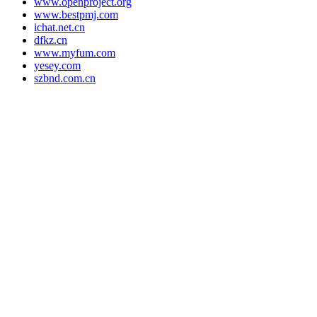
www.openproject.org
www.bestpmj.com
ichat.net.cn
dfkz.cn
www.myfum.com
yesey.com
szbnd.com.cn