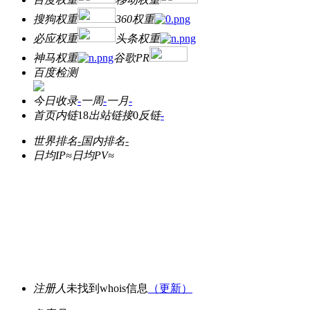
搜狗权重
360权重
必应权重
头条权重
神马权重
谷歌PR
百度检测
今日收录
-
一周
-
一月
-
首页内链
18
出站链接
0
反链
-
世界排名
-
国内排名
-
日均IP≈
日均PV≈
注册人
未找到whois信息
（更新）