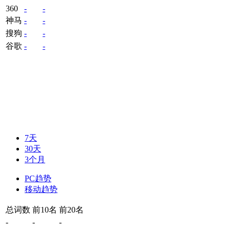
360
-
-
神马
-
-
搜狗
-
-
谷歌
-
-
7天
30天
3个月
PC趋势
移动趋势
总词数
前10名
前20名
-
-
-