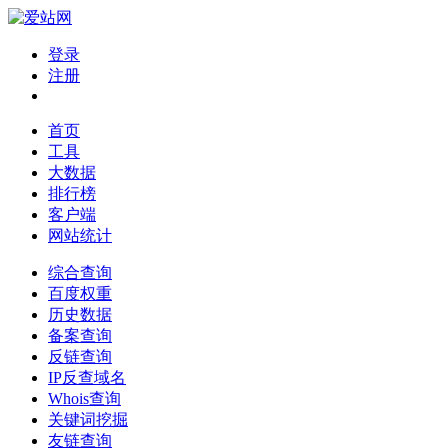
登录
注册
首页
工具
大数据
排行榜
客户端
网站统计
综合查询
百度权重
历史数据
备案查询
反链查询
IP反查域名
Whois查询
关键词挖掘
友链查询