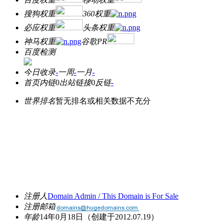
搜狗权重
360权重
必应权重
头条权重
神马权重
谷歌PR
百度检测
今日收录
-
一周
-
一月
-
首页内链
0
出站链接
0
反链
-
世界排名
暂无排名或相关数据不充分
注册人
Domain Admin / This Domain is For Sale
注册邮箱
年龄
14年0月18日
（创建于2012.07.19）