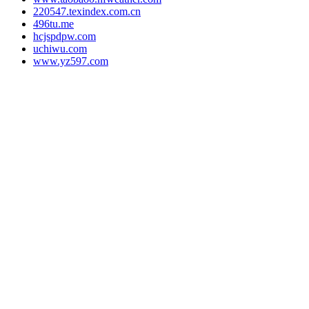
220547.texindex.com.cn
496tu.me
hcjspdpw.com
uchiwu.com
www.yz597.com