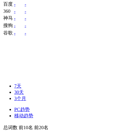
百度
-
-
360
-
-
神马
-
-
搜狗
-
-
谷歌
-
-
7天
30天
3个月
PC趋势
移动趋势
总词数
前10名
前20名