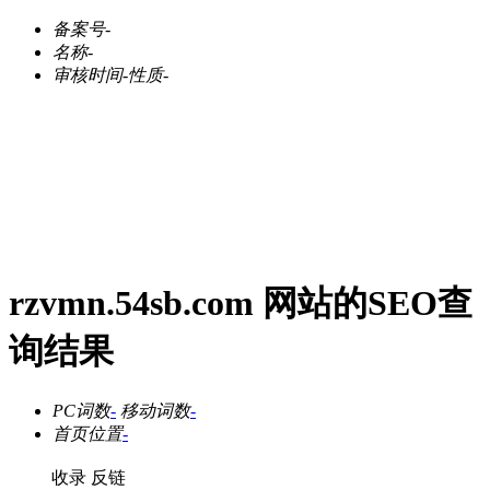
备案号
-
名称
-
审核时间
-
性质
-
rzvmn.54sb.com 网站的SEO查
询结果
PC词数
-
移动词数
-
首页位置
-
收录
反链