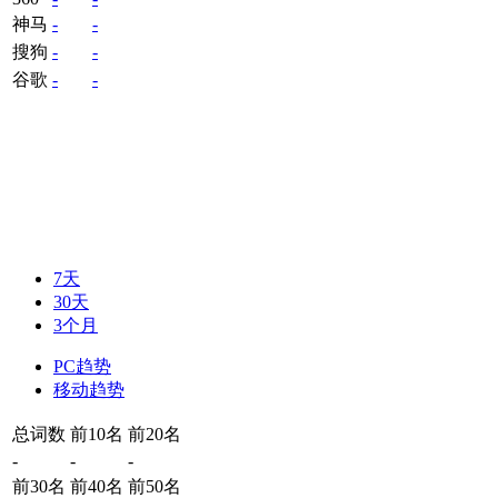
神马
-
-
搜狗
-
-
谷歌
-
-
7天
30天
3个月
PC趋势
移动趋势
总词数
前10名
前20名
-
-
-
前30名
前40名
前50名