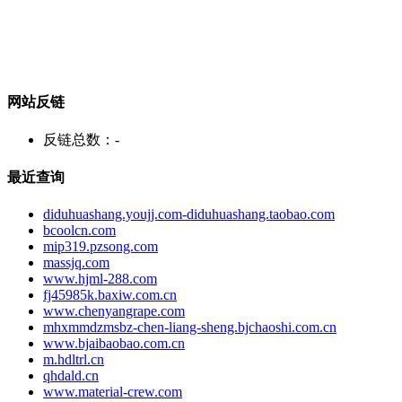
网站反链
反链总数：
-
最近查询
diduhuashang.youjj.com-diduhuashang.taobao.com
bcoolcn.com
mip319.pzsong.com
massjq.com
www.hjml-288.com
fj45985k.baxiw.com.cn
www.chenyangrape.com
mhxmmdzmsbz-chen-liang-sheng.bjchaoshi.com.cn
www.bjaibaobao.com.cn
m.hdltrl.cn
qhdald.cn
www.material-crew.com