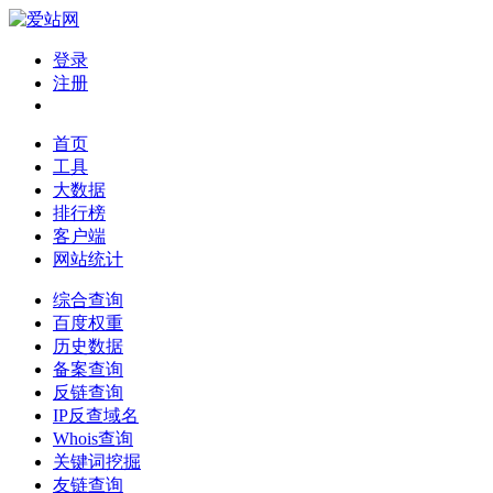
登录
注册
首页
工具
大数据
排行榜
客户端
网站统计
综合查询
百度权重
历史数据
备案查询
反链查询
IP反查域名
Whois查询
关键词挖掘
友链查询