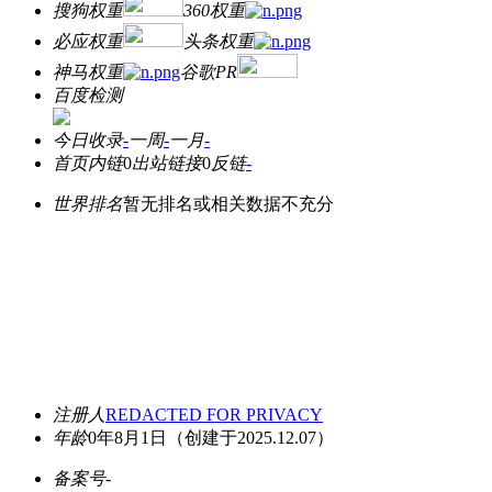
搜狗权重
360权重
必应权重
头条权重
神马权重
谷歌PR
百度检测
今日收录
-
一周
-
一月
-
首页内链
0
出站链接
0
反链
-
世界排名
暂无排名或相关数据不充分
注册人
REDACTED FOR PRIVACY
年龄
0年8月1日
（创建于2025.12.07）
备案号
-