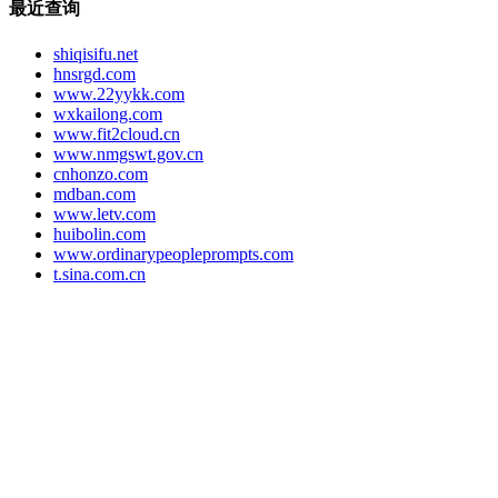
最近查询
shiqisifu.net
hnsrgd.com
www.22yykk.com
wxkailong.com
www.fit2cloud.cn
www.nmgswt.gov.cn
cnhonzo.com
mdban.com
www.letv.com
huibolin.com
www.ordinarypeopleprompts.com
t.sina.com.cn