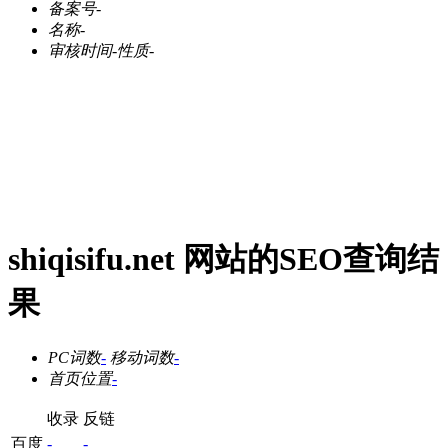
备案号
-
名称
-
审核时间
-
性质
-
shiqisifu.net 网站的SEO查询结
果
PC词数
-
移动词数
-
首页位置
-
收录
反链
百度
-
-