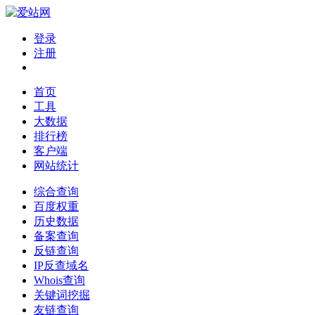
登录
注册
首页
工具
大数据
排行榜
客户端
网站统计
综合查询
百度权重
历史数据
备案查询
反链查询
IP反查域名
Whois查询
关键词挖掘
友链查询