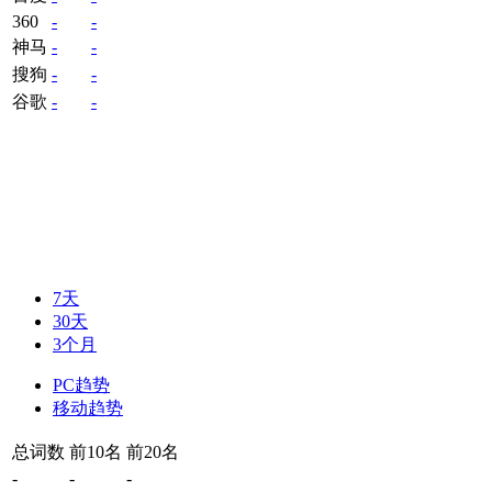
360
-
-
神马
-
-
搜狗
-
-
谷歌
-
-
7天
30天
3个月
PC趋势
移动趋势
总词数
前10名
前20名
-
-
-