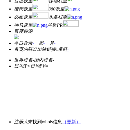
百度权重
移动权重
搜狗权重
360权重
必应权重
头条权重
神马权重
谷歌PR
百度检测
今日收录
-
一周
-
一月
-
首页内链
27
出站链接
1
反链
-
世界排名
-
国内排名
-
日均IP≈
日均PV≈
注册人
未找到whois信息
（更新）