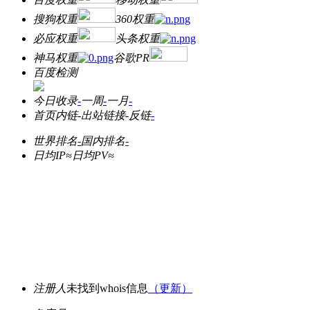
搜狗权重
360权重
必应权重
头条权重
神马权重
谷歌PR
百度检测
今日收录
-
一周
-
一月
-
首页内链
-
出站链接
-
反链
-
世界排名
-
国内排名
-
日均IP≈
日均PV≈
注册人
未找到whois信息
（更新）