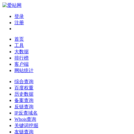
登录
注册
首页
工具
大数据
排行榜
客户端
网站统计
综合查询
百度权重
历史数据
备案查询
反链查询
IP反查域名
Whois查询
关键词挖掘
友链查询