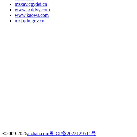
mzxav.cgydei.cn
www.sxddyy.com
www.kaows.com
mzj.qdn.gov.cn
©2009-2026
aizhan.com
粤ICP备2022129511号