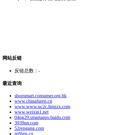
网站反链
反链总数：
-
最近查询
shopsmart.consumer.org.hk
www.chinafuren.cn
www.www.uc2c.ltmzzx.com
www.weixin1.net
04ng29.smartapps.baidu.com
3939nn.com
52rengang.com
infilms.cn