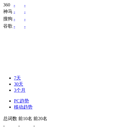
360
-
-
神马
-
-
搜狗
-
-
谷歌
-
-
7天
30天
3个月
PC趋势
移动趋势
总词数
前10名
前20名
-
-
-