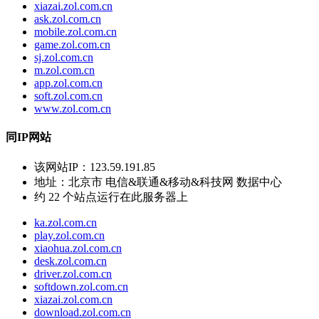
xiazai.zol.com.cn
ask.zol.com.cn
mobile.zol.com.cn
game.zol.com.cn
sj.zol.com.cn
m.zol.com.cn
app.zol.com.cn
soft.zol.com.cn
www.zol.com.cn
同IP网站
该网站IP：
123.59.191.85
地址：
北京市 电信&联通&移动&科技网 数据中心
约
22
个站点运行在此服务器上
ka.zol.com.cn
play.zol.com.cn
xiaohua.zol.com.cn
desk.zol.com.cn
driver.zol.com.cn
softdown.zol.com.cn
xiazai.zol.com.cn
download.zol.com.cn