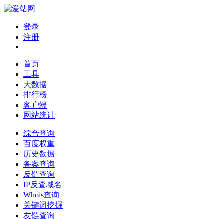
登录
注册
首页
工具
大数据
排行榜
客户端
网站统计
综合查询
百度权重
历史数据
备案查询
反链查询
IP反查域名
Whois查询
关键词挖掘
友链查询