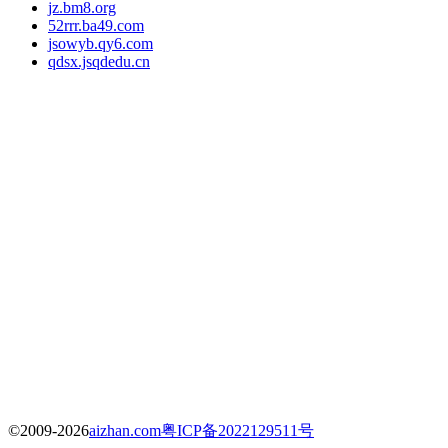
jz.bm8.org
52rrr.ba49.com
jsowyb.qy6.com
qdsx.jsqdedu.cn
©2009-2026
aizhan.com
粤ICP备2022129511号