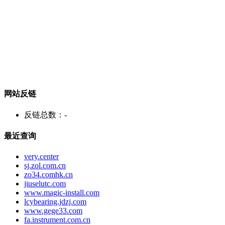
网站反链
反链总数：
-
最近查询
very.center
sj.zol.com.cn
zo34.comhk.cn
jiuselutc.com
www.magic-install.com
lcybearing.jdzj.com
www.gege33.com
fa.instrument.com.cn