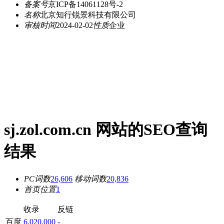
备案号
京ICP备14061128号-2
名称
北京知行锐景科技有限公司
审核时间
2024-02-02
性质
企业
sj.zol.com.cn 网站的SEO查询
结果
PC词数
26,606
移动词数
20,836
首页位置
1
收录
反链
百度
6,020,000
-