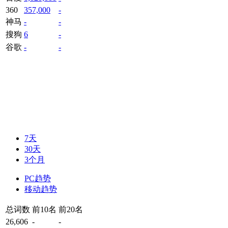
360
357,000
-
神马
-
-
搜狗
6
-
谷歌
-
-
7天
30天
3个月
PC趋势
移动趋势
总词数
前10名
前20名
26,606
-
-