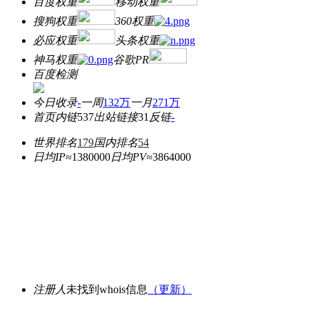
百度权重
移动权重
搜狗权重
360权重
必应权重
头条权重
神马权重
谷歌PR
百度检测
今日收录
-
一周
132万
一月
271万
首页内链
537
出站链接
31
反链
-
世界排名
179
国内排名
54
日均IP≈
1380000
日均PV≈
3864000
注册人
未找到whois信息
（更新）