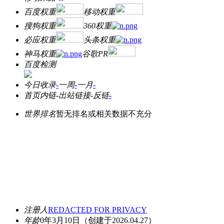
百度权重
移动权重
搜狗权重
360权重
必应权重
头条权重
神马权重
谷歌PR
百度检测
今日收录
-
一周
-
一月
-
首页内链
-
出站链接
-
反链
-
世界排名
暂无排名或相关数据不充分
注册人
REDACTED FOR PRIVACY
年龄
0年3月10日
（创建于2026.04.27）