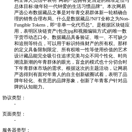
构全体人员信中表明“网易严选拥有更清楚的精准定位与
总体目标:做年轻一代钟爱的生活习惯品牌”。本次网易
严选公布数据藏品之事是对年青交易群体新一轮精确合
理的销售合理布局。什么是数据藏品?NFT全称之为Non-
Fungible Tokens，即“非单一化代币总”。是根据区块链应
用，表明区块链资产(包含jpg和视频编辑方式)的唯一数
字货币动态口令。数据藏品具备验证、唯一、不可缺少
和追朔等特点，可以用于标识特殊财产的所有权。那样
的定义具备限制限定、所有权唯一性等使用价值的艺术
设计藏品能完全吸引住追求完美与众不同个性化、时尚
潮流新潮的年青群体的眼光，盲盒的模式也十分切合时
下年青群体市场的需求。根据这次的主题活动，让网易
严选得到有面对年青人的自主创新破圈试着，表明了品
牌年轻化、有意思的品牌形象，创新了年青客户针对品
牌的认知能力。
协议类型：
-
页面类型：
-
服务器类型：