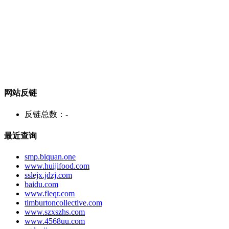
网站反链
反链总数：
-
最近查询
smp.biquan.one
www.huijifood.com
sslejx.jdzj.com
baidu.com
www.fleqr.com
timburtoncollective.com
www.szxszhs.com
www.4568uu.com