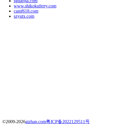
sgdaojia.com
www.shikokuferry.com
camf618.com
szyutx.com
©2009-2026
aizhan.com
粤ICP备2022129511号