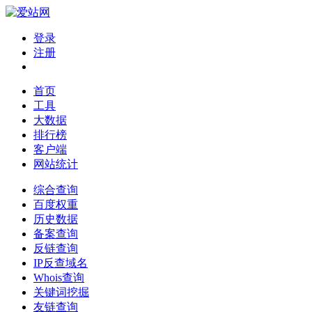
登录
注册
首页
工具
大数据
排行榜
客户端
网站统计
综合查询
百度权重
历史数据
备案查询
反链查询
IP反查域名
Whois查询
关键词挖掘
友链查询