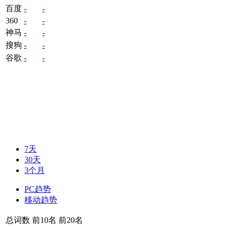
百度
-
-
360
-
-
神马
-
-
搜狗
-
-
谷歌
-
-
7天
30天
3个月
PC趋势
移动趋势
总词数
前10名
前20名