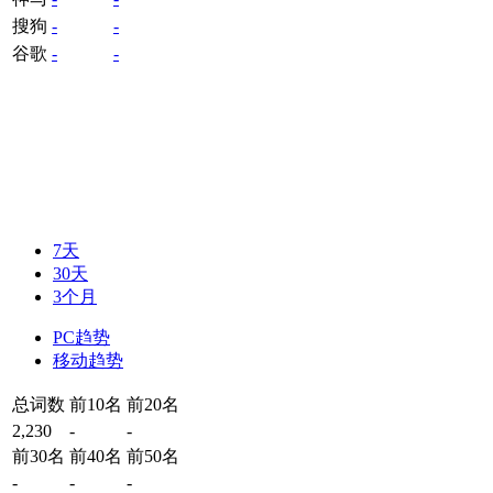
搜狗
-
-
谷歌
-
-
7天
30天
3个月
PC趋势
移动趋势
总词数
前10名
前20名
2,230
-
-
前30名
前40名
前50名
-
-
-