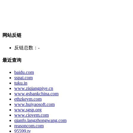
网站反链
反链总数：
-
最近查询
baidu.com
sspai.com
tuku.in
www.ziqiangpiye.cn
www.gsbankchina.com
ethzkevm.com
www.huiyaosoft.com
www.sgsp.org
www.ciovem.com
qianfo.langzhongwang.com
reasoncom.com
95599.tv