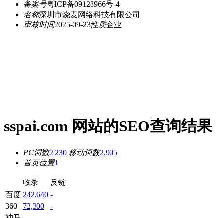
备案号
粤ICP备09128966号-4
名称
深圳市烧麦网络科技有限公司
审核时间
2025-09-23
性质
企业
sspai.com 网站的SEO查询结果
PC词数
2,230
移动词数
2,905
首页位置
1
收录
反链
百度
242,640
-
360
72,300
-
神马
-
-