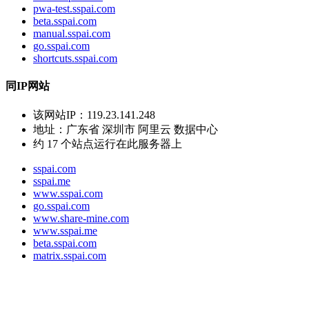
pwa-test.sspai.com
beta.sspai.com
manual.sspai.com
go.sspai.com
shortcuts.sspai.com
同IP网站
该网站IP：
119.23.141.248
地址：
广东省 深圳市 阿里云 数据中心
约
17
个站点运行在此服务器上
sspai.com
sspai.me
www.sspai.com
go.sspai.com
www.share-mine.com
www.sspai.me
beta.sspai.com
matrix.sspai.com