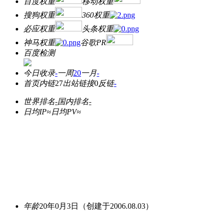
百度权重
移动权重
搜狗权重
360权重
必应权重
头条权重
神马权重
谷歌PR
百度检测
今日收录
-
一周
20
一月
-
首页内链
27
出站链接
0
反链
-
世界排名
-
国内排名
-
日均IP≈
日均PV≈
年龄
20年0月3日
（创建于2006.08.03）