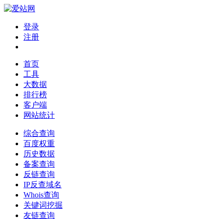
登录
注册
首页
工具
大数据
排行榜
客户端
网站统计
综合查询
百度权重
历史数据
备案查询
反链查询
IP反查域名
Whois查询
关键词挖掘
友链查询