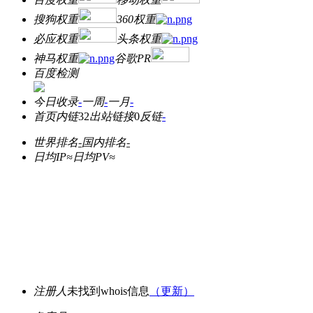
搜狗权重
360权重
必应权重
头条权重
神马权重
谷歌PR
百度检测
今日收录
-
一周
-
一月
-
首页内链
32
出站链接
0
反链
-
世界排名
-
国内排名
-
日均IP≈
日均PV≈
注册人
未找到whois信息
（更新）