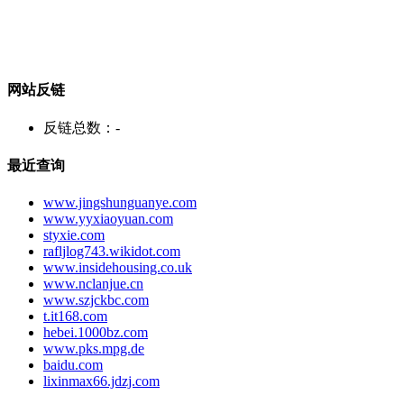
网站反链
反链总数：
-
最近查询
www.jingshunguanye.com
www.yyxiaoyuan.com
styxie.com
rafljlog743.wikidot.com
www.insidehousing.co.uk
www.nclanjue.cn
www.szjckbc.com
t.it168.com
hebei.1000bz.com
www.pks.mpg.de
baidu.com
lixinmax66.jdzj.com