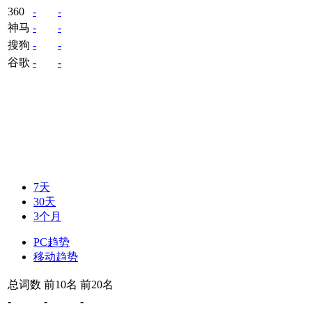
360
-
-
神马
-
-
搜狗
-
-
谷歌
-
-
7天
30天
3个月
PC趋势
移动趋势
总词数
前10名
前20名
-
-
-