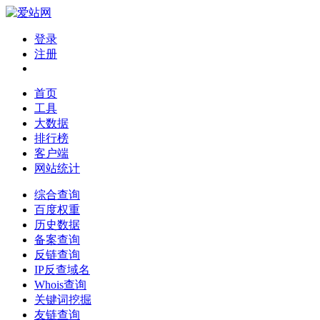
登录
注册
首页
工具
大数据
排行榜
客户端
网站统计
综合查询
百度权重
历史数据
备案查询
反链查询
IP反查域名
Whois查询
关键词挖掘
友链查询