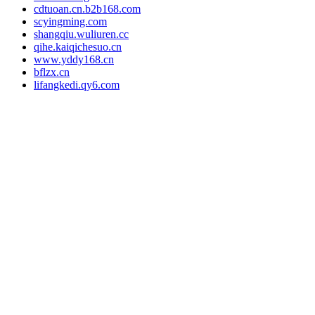
cdtuoan.cn.b2b168.com
scyingming.com
shangqiu.wuliuren.cc
qihe.kaiqichesuo.cn
www.yddy168.cn
bflzx.cn
lifangkedi.qy6.com