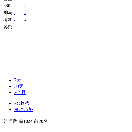
360
-
-
神马
-
-
搜狗
-
-
谷歌
-
-
7天
30天
3个月
PC趋势
移动趋势
总词数
前10名
前20名
-
-
-