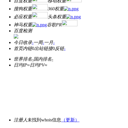
百度权重
移动权重
搜狗权重
360权重
必应权重
头条权重
神马权重
谷歌PR
百度检测
今日收录
-
一周
-
一月
-
首页内链
0
出站链接
0
反链
-
世界排名
-
国内排名
-
日均IP≈
日均PV≈
注册人
未找到whois信息
（更新）