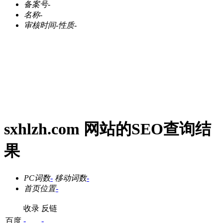
备案号
-
名称
-
审核时间
-
性质
-
sxhlzh.com 网站的SEO查询结
果
PC词数
-
移动词数
-
首页位置
-
收录
反链
百度
-
-