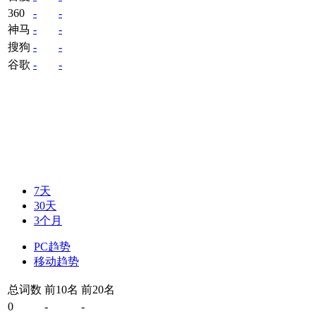
360
-
-
神马
-
-
搜狗
-
-
谷歌
-
-
7天
30天
3个月
PC趋势
移动趋势
总词数
前10名
前20名
0
-
-