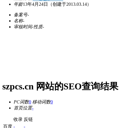
年龄
13年4月24日
（创建于2013.03.14）
备案号
-
名称
-
审核时间
-
性质
-
szpcs.cn 网站的SEO查询结果
PC词数
0
移动词数
0
首页位置
-
收录
反链
百度
-
-