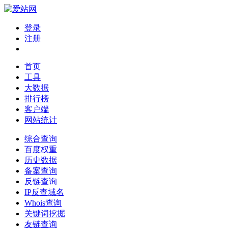
登录
注册
首页
工具
大数据
排行榜
客户端
网站统计
综合查询
百度权重
历史数据
备案查询
反链查询
IP反查域名
Whois查询
关键词挖掘
友链查询