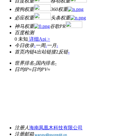
百度权重
移动权重
搜狗权重
360权重
必应权重
头条权重
神马权重
谷歌PR
百度检测
0 未知
详细Api >
今日收录
-
一周
-
一月
-
首页内链
4
出站链接
2
反链
-
世界排名
-
国内排名
-
日均IP≈
日均PV≈
注册人
海南凤凰木科技有限公司
注册邮箱