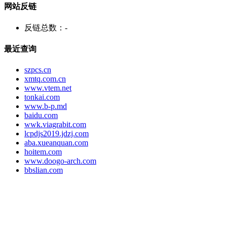
网站反链
反链总数：
-
最近查询
szpcs.cn
xmtq.com.cn
www.vtem.net
tonkai.com
www.b-p.md
baidu.com
wwk.viagrabit.com
lcpdjs2019.jdzj.com
aba.xueanquan.com
hoitem.com
www.doogo-arch.com
bbslian.com