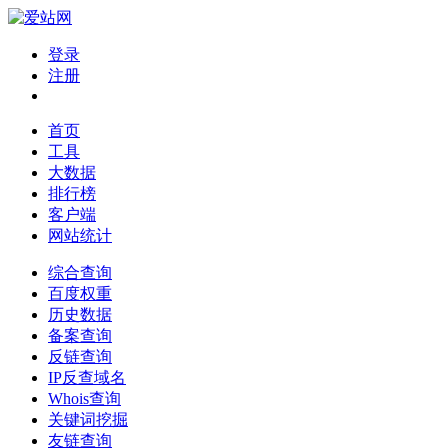
登录
注册
首页
工具
大数据
排行榜
客户端
网站统计
综合查询
百度权重
历史数据
备案查询
反链查询
IP反查域名
Whois查询
关键词挖掘
友链查询