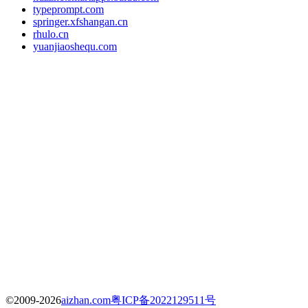
typeprompt.com
springer.xfshangan.cn
rhulo.cn
yuanjiaoshequ.com
©2009-2026
aizhan.com
粤ICP备2022129511号