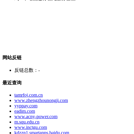
网站反链
反链总数：
-
最近查询
tamrfoj.com.cn
www.zhengzhounongji.com
yyppay.com
eadim.com
www.acny-power.com
m.squ.edu.cn
www.inctgu.com
kdzzn1.smartapps.baidu.com