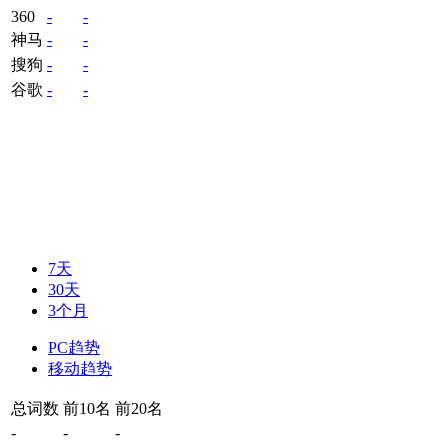
360
-
-
神马
-
-
搜狗
-
-
谷歌
-
-
7天
30天
3个月
PC趋势
移动趋势
总词数
前10名
前20名
-
-
-