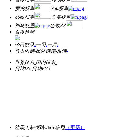
搜狗权重
360权重
必应权重
头条权重
神马权重
谷歌PR
百度检测
今日收录
-
一周
-
一月
-
首页内链
-
出站链接
-
反链
-
世界排名
-
国内排名
-
日均IP≈
日均PV≈
注册人
未找到whois信息
（更新）