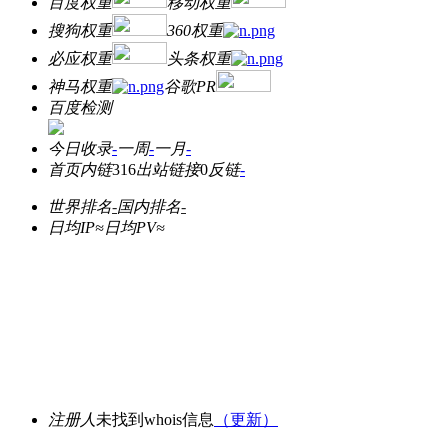
百度权重
移动权重
搜狗权重
360权重
必应权重
头条权重
神马权重
谷歌PR
百度检测
今日收录
-
一周
-
一月
-
首页内链
316
出站链接
0
反链
-
世界排名
-
国内排名
-
日均IP≈
日均PV≈
注册人
未找到whois信息
（更新）