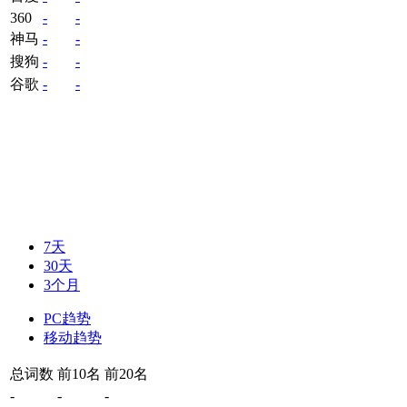
360
-
-
神马
-
-
搜狗
-
-
谷歌
-
-
7天
30天
3个月
PC趋势
移动趋势
总词数
前10名
前20名
-
-
-