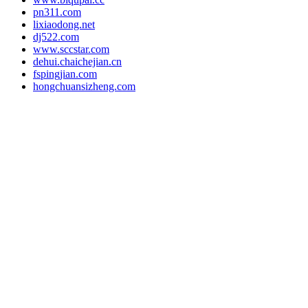
pn311.com
lixiaodong.net
dj522.com
www.sccstar.com
dehui.chaichejian.cn
fspingjian.com
hongchuansizheng.com