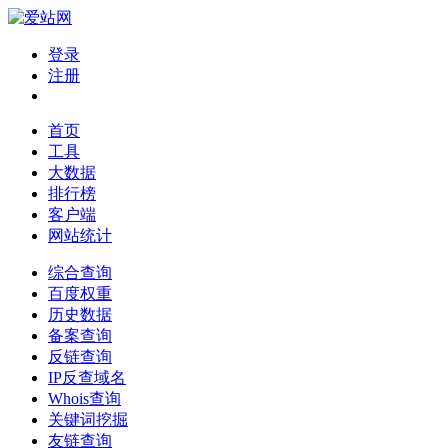
登录
注册
首页
工具
大数据
排行榜
客户端
网站统计
综合查询
百度权重
历史数据
备案查询
反链查询
IP反查域名
Whois查询
关键词挖掘
友链查询