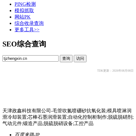
PING检测
模拟抓取
网站PK
综合收录查询
更多工具>>
SEO综合查询
TDK更新：2026年08月08日
天津政鑫科技有限公司-毛管吹氮喷硼砂抗氧化装;模具喷淋润
滑冷却装置;芯棒石墨润滑装置;自动化控制柜制作;脱硫脱硝剂;
气动元件;锻造产品;脱硫脱硝设备;工控产品
百度来路
-
IP