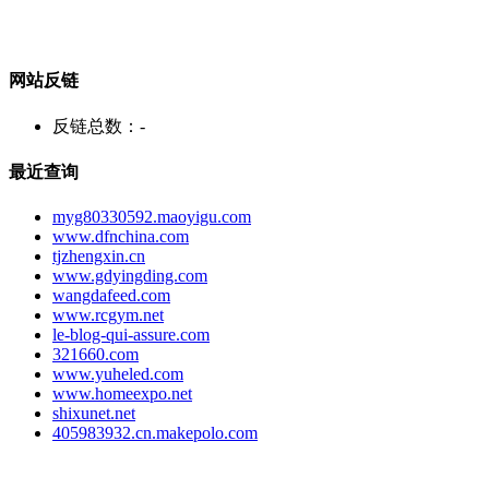
网站反链
反链总数：
-
最近查询
myg80330592.maoyigu.com
www.dfnchina.com
tjzhengxin.cn
www.gdyingding.com
wangdafeed.com
www.rcgym.net
le-blog-qui-assure.com
321660.com
www.yuheled.com
www.homeexpo.net
shixunet.net
405983932.cn.makepolo.com