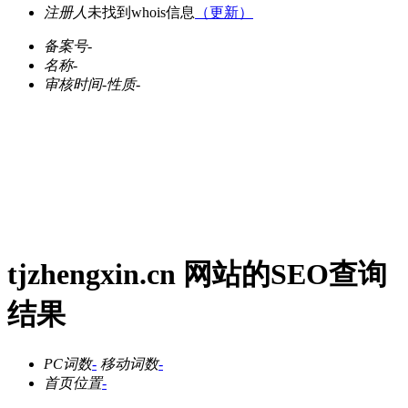
注册人
未找到whois信息
（更新）
备案号
-
名称
-
审核时间
-
性质
-
tjzhengxin.cn 网站的SEO查询
结果
PC词数
-
移动词数
-
首页位置
-