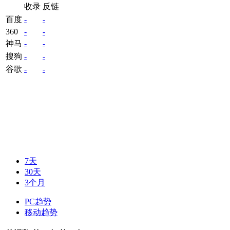
收录
反链
百度
-
-
360
-
-
神马
-
-
搜狗
-
-
谷歌
-
-
7天
30天
3个月
PC趋势
移动趋势