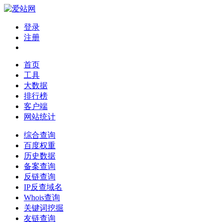
登录
注册
首页
工具
大数据
排行榜
客户端
网站统计
综合查询
百度权重
历史数据
备案查询
反链查询
IP反查域名
Whois查询
关键词挖掘
友链查询