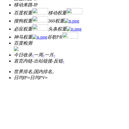
移动来路
-
IP
百度权重
移动权重
搜狗权重
360权重
必应权重
头条权重
神马权重
谷歌PR
百度检测
今日收录
-
一周
-
一月
-
首页内链
-
出站链接
-
反链
-
世界排名
-
国内排名
-
日均IP≈
日均PV≈