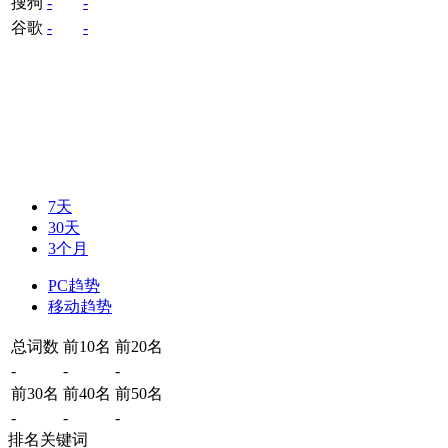
搜狗
-
-
谷歌
-
-
7天
30天
3个月
PC趋势
移动趋势
总词数
前10名
前20名
-
-
-
前30名
前40名
前50名
-
-
-
排名关键词