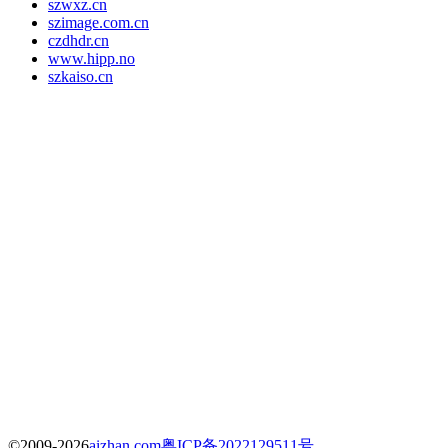
szwxz.cn
szimage.com.cn
czdhdr.cn
www.hipp.no
szkaiso.cn
©2009-2026
aizhan.com
粤ICP备2022129511号