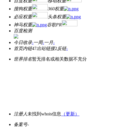
百度权重
移动权重
搜狗权重
360权重
必应权重
头条权重
神马权重
谷歌PR
百度检测
今日收录
-
一周
-
一月
-
首页内链
47
出站链接
2
反链
-
世界排名
暂无排名或相关数据不充分
注册人
未找到whois信息
（更新）
备案号
-