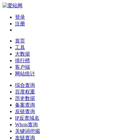
登录
注册
首页
工具
大数据
排行榜
客户端
网站统计
综合查询
百度权重
历史数据
备案查询
反链查询
IP反查域名
Whois查询
关键词挖掘
友链查询