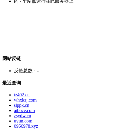
约
-
个站点运行在此服务器上
网站反链
反链总数：
-
最近查询
tz402.cn
whxkzj.com
slppk.cn
aiboce.com
zsydw.cn
uyun.com
0956978.xyz