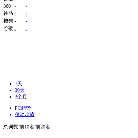
360
-
-
神马
-
-
搜狗
-
-
谷歌
-
-
7天
30天
3个月
PC趋势
移动趋势
总词数
前10名
前20名
-
-
-