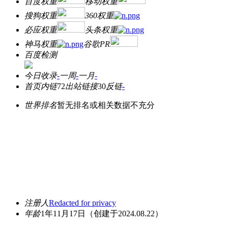
百度权重
移动权重
搜狗权重
360权重
必应权重
头条权重
神马权重
谷歌PR
百度检测
今日收录
-
一周
-
一月
-
首页内链
72
出站链接
30
反链
-
世界排名
暂无排名或相关数据不充分
注册人
Redacted for privacy
年龄
1年11月17日
（创建于2024.08.22）