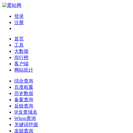
登录
注册
首页
工具
大数据
排行榜
客户端
网站统计
综合查询
百度权重
历史数据
备案查询
反链查询
IP反查域名
Whois查询
关键词挖掘
友链查询