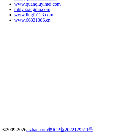
www.quanqiuyimei.com
mhly.xiangmu.com
www.lingfu123.com
www.66331386.cn
©2009-2026
aizhan.com
粤ICP备2022129511号