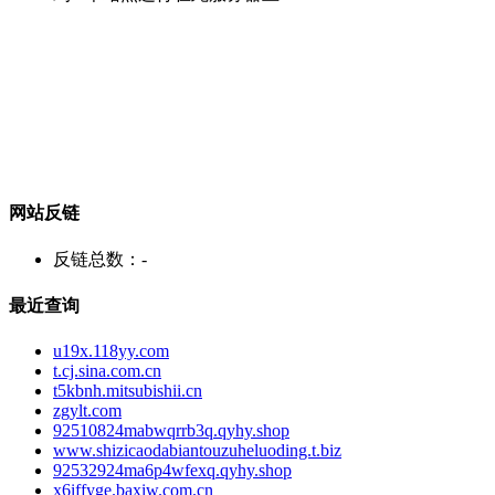
网站反链
反链总数：
-
最近查询
u19x.118yy.com
t.cj.sina.com.cn
t5kbnh.mitsubishii.cn
zgylt.com
92510824mabwqrrb3q.qyhy.shop
www.shizicaodabiantouzuheluoding.t.biz
92532924ma6p4wfexq.qyhy.shop
x6iffyge.baxiw.com.cn