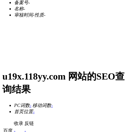
备案号
-
名称
-
审核时间
-
性质
-
u19x.118yy.com 网站的SEO查
询结果
PC词数
-
移动词数
-
首页位置
-
收录
反链
百度
-
-