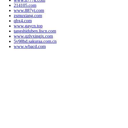
www.h777k.com
214105.com
www.887yi.com
zsmuxiang.com
qbx4.com
www.gaycn.top
tangshiduben.liscn.com
www.qzlvxingjx.com
5v98bd.sakuraa.com.cn
www.wbacd.com