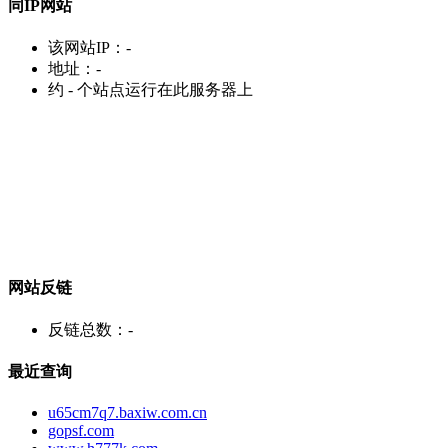
同IP网站
该网站IP：
-
地址：
-
约
-
个站点运行在此服务器上
网站反链
反链总数：
-
最近查询
u65cm7q7.baxiw.com.cn
gopsf.com