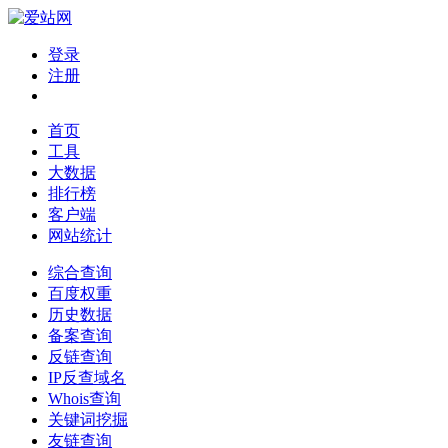
登录
注册
首页
工具
大数据
排行榜
客户端
网站统计
综合查询
百度权重
历史数据
备案查询
反链查询
IP反查域名
Whois查询
关键词挖掘
友链查询