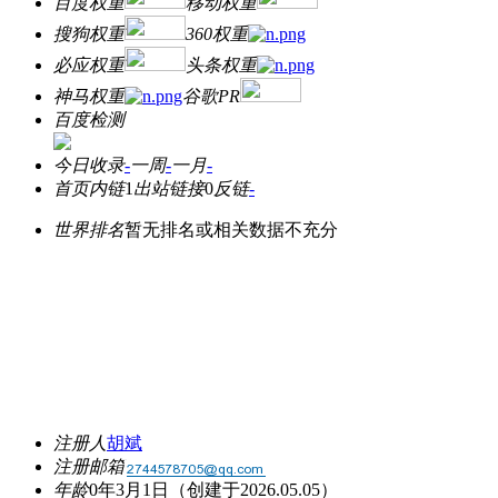
百度权重
移动权重
搜狗权重
360权重
必应权重
头条权重
神马权重
谷歌PR
百度检测
今日收录
-
一周
-
一月
-
首页内链
1
出站链接
0
反链
-
世界排名
暂无排名或相关数据不充分
注册人
胡斌
注册邮箱
年龄
0年3月1日
（创建于2026.05.05）