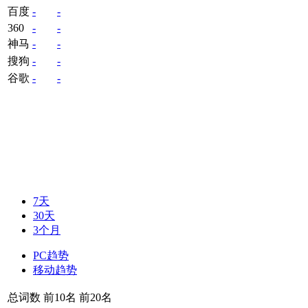
百度
-
-
360
-
-
神马
-
-
搜狗
-
-
谷歌
-
-
7天
30天
3个月
PC趋势
移动趋势
总词数
前10名
前20名