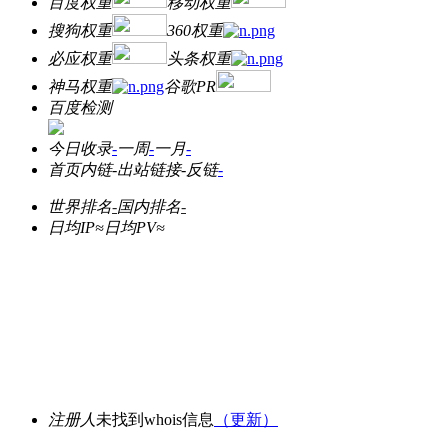
百度权重
移动权重
搜狗权重
360权重
必应权重
头条权重
神马权重
谷歌PR
百度检测
今日收录
-
一周
-
一月
-
首页内链
-
出站链接
-
反链
-
世界排名
-
国内排名
-
日均IP≈
日均PV≈
注册人
未找到whois信息
（更新）