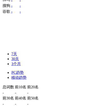
搜狗
-
-
谷歌
-
-
7天
30天
3个月
PC趋势
移动趋势
总词数
前10名
前20名
-
-
-
前30名
前40名
前50名
-
-
-