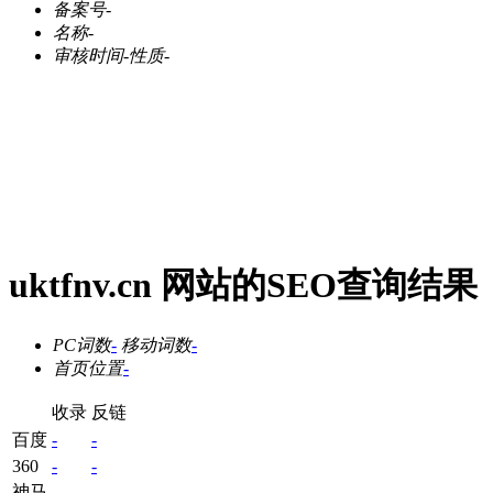
备案号
-
名称
-
审核时间
-
性质
-
uktfnv.cn 网站的SEO查询结果
PC词数
-
移动词数
-
首页位置
-
收录
反链
百度
-
-
360
-
-
神马
-
-