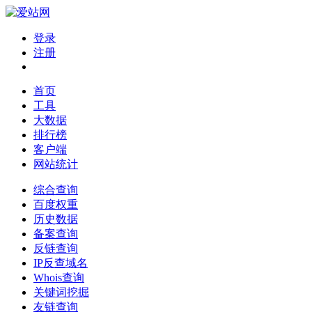
登录
注册
首页
工具
大数据
排行榜
客户端
网站统计
综合查询
百度权重
历史数据
备案查询
反链查询
IP反查域名
Whois查询
关键词挖掘
友链查询