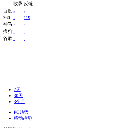
收录
反链
百度
-
-
360
-
119
神马
-
-
搜狗
-
-
谷歌
-
-
7天
30天
3个月
PC趋势
移动趋势