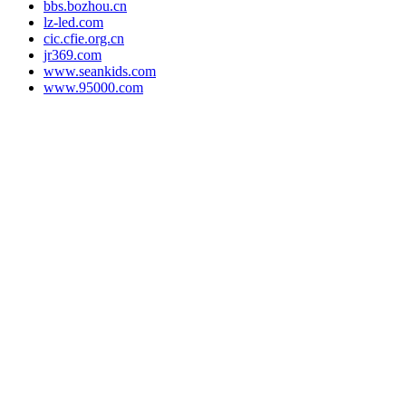
bbs.bozhou.cn
lz-led.com
cic.cfie.org.cn
jr369.com
www.seankids.com
www.95000.com