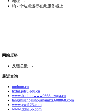
地址：
-
约
-
个站点运行在此服务器上
网站反链
反链总数：
-
最近查询
umhom.cn
hxhg.pdsu.edu.cn
www.baoluo.www9368.uzgqa.cn
tangshisanbaishoushangxi.608868.com
www.ywt123.com
www.ddn156.com