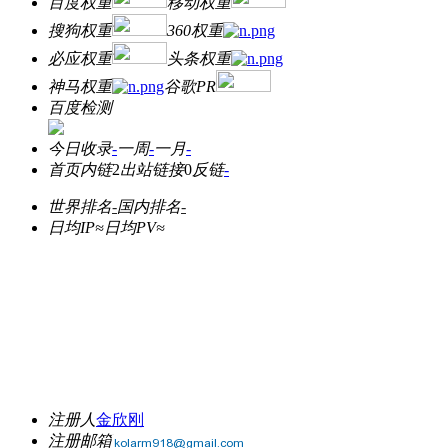
百度权重
移动权重
搜狗权重
360权重
必应权重
头条权重
神马权重
谷歌PR
百度检测
今日收录
-
一周
-
一月
-
首页内链
2
出站链接
0
反链
-
世界排名
-
国内排名
-
日均IP≈
日均PV≈
注册人
金欣刚
注册邮箱