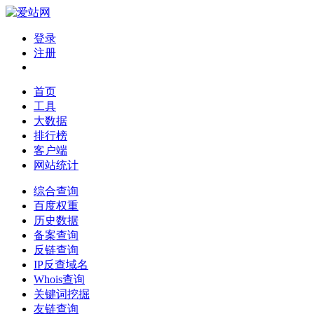
登录
注册
首页
工具
大数据
排行榜
客户端
网站统计
综合查询
百度权重
历史数据
备案查询
反链查询
IP反查域名
Whois查询
关键词挖掘
友链查询