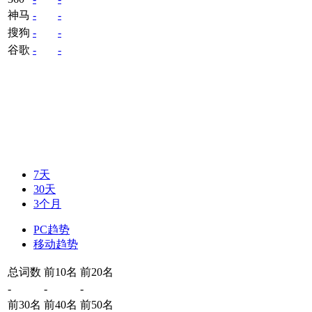
神马
-
-
搜狗
-
-
谷歌
-
-
7天
30天
3个月
PC趋势
移动趋势
总词数
前10名
前20名
-
-
-
前30名
前40名
前50名