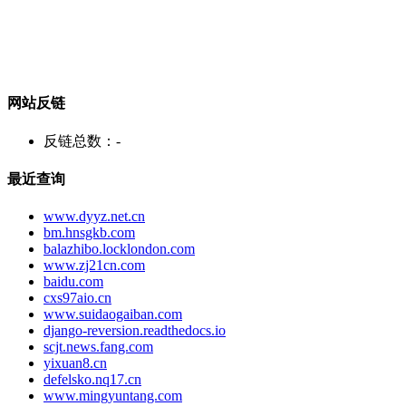
网站反链
反链总数：
-
最近查询
www.dyyz.net.cn
bm.hnsgkb.com
balazhibo.locklondon.com
www.zj21cn.com
baidu.com
cxs97aio.cn
www.suidaogaiban.com
django-reversion.readthedocs.io
scjt.news.fang.com
yixuan8.cn
defelsko.nq17.cn
www.mingyuntang.com