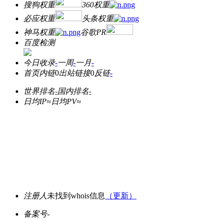
搜狗权重
360权重
必应权重
头条权重
神马权重
谷歌PR
百度检测
今日收录
-
一周
-
一月
-
首页内链
0
出站链接
0
反链
-
世界排名
-
国内排名
-
日均IP≈
日均PV≈
注册人
未找到whois信息
（更新）
备案号
-