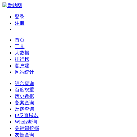
登录
注册
首页
工具
大数据
排行榜
客户端
网站统计
综合查询
百度权重
历史数据
备案查询
反链查询
IP反查域名
Whois查询
关键词挖掘
友链查询