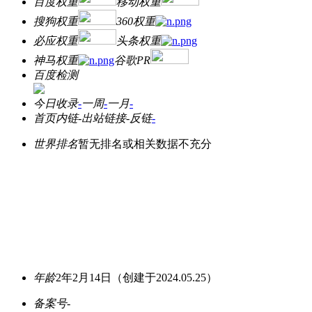
百度权重
移动权重
搜狗权重
360权重
必应权重
头条权重
神马权重
谷歌PR
百度检测
今日收录
-
一周
-
一月
-
首页内链
-
出站链接
-
反链
-
世界排名
暂无排名或相关数据不充分
年龄
2年2月14日
（创建于2024.05.25）
备案号
-