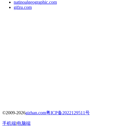
natinoalgeographic.com
gifzu.com
©2009-2026
aizhan.com
粤ICP备2022129511号
手机端
|
电脑端