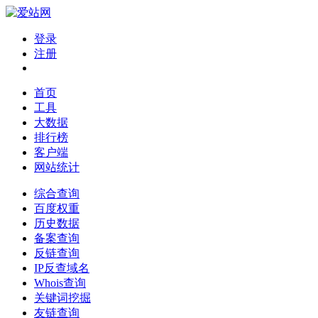
登录
注册
首页
工具
大数据
排行榜
客户端
网站统计
综合查询
百度权重
历史数据
备案查询
反链查询
IP反查域名
Whois查询
关键词挖掘
友链查询