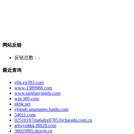
网站反链
反链总数：
-
最近查询
v0g.ex393.com
www.1389988.com
www.taijifanyingfu.com
wpc360.com
ekbk.net
y6jpub.smartapps.baidu.com
34011.com
92510107ma6ahx8785.bjchaoshi.com.cn
arlwvoltkk.f8828.com
36025805.dqxyh.cn