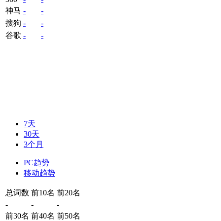
神马
-
-
搜狗
-
-
谷歌
-
-
7天
30天
3个月
PC趋势
移动趋势
总词数
前10名
前20名
-
-
-
前30名
前40名
前50名