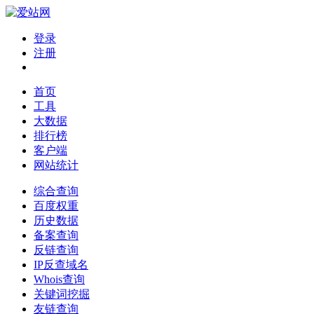
登录
注册
首页
工具
大数据
排行榜
客户端
网站统计
综合查询
百度权重
历史数据
备案查询
反链查询
IP反查域名
Whois查询
关键词挖掘
友链查询