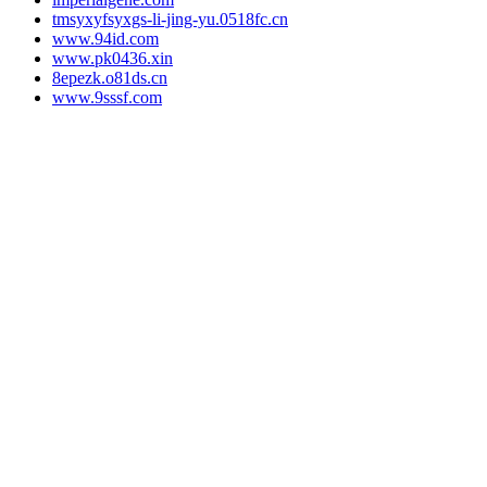
tmsyxyfsyxgs-li-jing-yu.0518fc.cn
www.94id.com
www.pk0436.xin
8epezk.o81ds.cn
www.9sssf.com