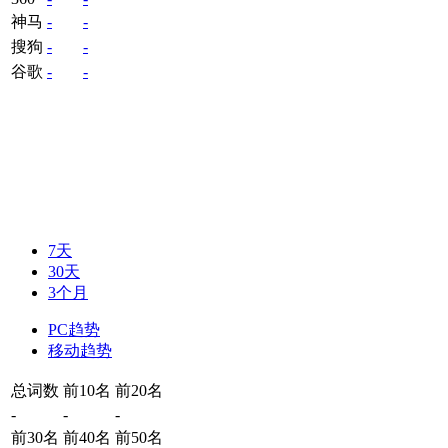
神马
-
-
搜狗
-
-
谷歌
-
-
7天
30天
3个月
PC趋势
移动趋势
总词数
前10名
前20名
-
-
-
前30名
前40名
前50名