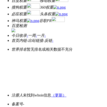
百度权重
移动权重
搜狗权重
360权重
必应权重
头条权重
神马权重
谷歌PR
百度检测
今日收录
-
一周
-
一月
-
首页内链
-
出站链接
-
反链
-
世界排名
暂无排名或相关数据不充分
注册人
未找到whois信息
（更新）
备案号
-