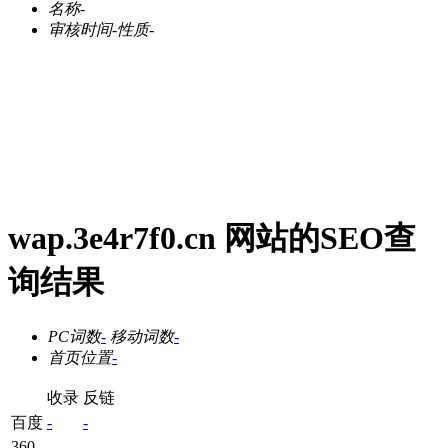
名称
-
审核时间
-
性质
-
wap.3e4r7f0.cn 网站的SEO查
询结果
PC词数
-
移动词数
-
首页位置
-
收录
反链
百度
-
-
360
-
-