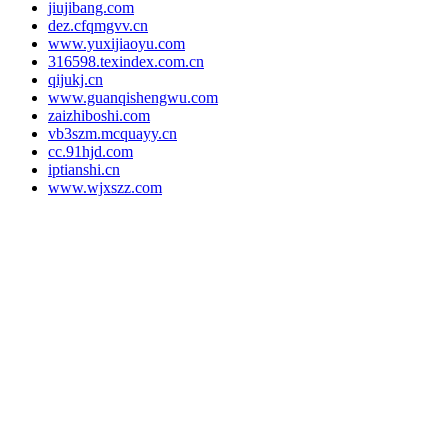
jiujibang.com
dez.cfqmgvv.cn
www.yuxijiaoyu.com
316598.texindex.com.cn
qijukj.cn
www.guanqishengwu.com
zaizhiboshi.com
vb3szm.mcquayy.cn
cc.91hjd.com
iptianshi.cn
www.wjxszz.com