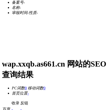
备案号
-
名称
-
审核时间
-
性质
-
wap.xxqb.as661.cn 网站的SEO
查询结果
PC词数
0
移动词数
0
首页位置
-
收录
反链
百度
-
-