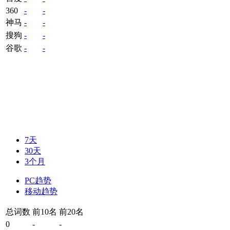
360
-
-
神马
-
-
搜狗
-
-
谷歌
-
-
7天
30天
3个月
PC趋势
移动趋势
总词数
前10名
前20名
0
-
-