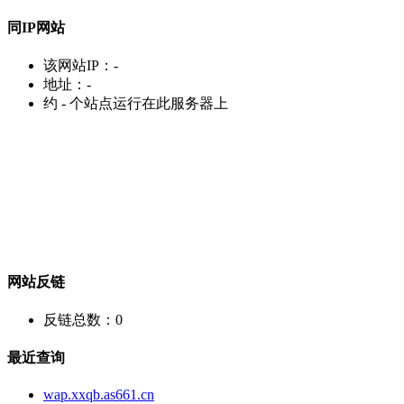
同IP网站
该网站IP：
-
地址：
-
约
-
个站点运行在此服务器上
网站反链
反链总数：
0
最近查询
wap.xxqb.as661.cn