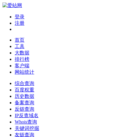
登录
注册
首页
工具
大数据
排行榜
客户端
网站统计
综合查询
百度权重
历史数据
备案查询
反链查询
IP反查域名
Whois查询
关键词挖掘
友链查询