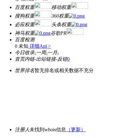
百度权重
移动权重
搜狗权重
360权重
必应权重
头条权重
神马权重
谷歌PR
百度检测
0 未知
详细Api >
今日收录
-
一周
-
一月
-
首页内链
-
出站链接
-
反链
0
世界排名
暂无排名或相关数据不充分
注册人
未找到whois信息
（更新）