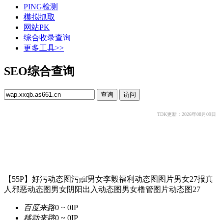
PING检测
模拟抓取
网站PK
综合收录查询
更多工具>>
SEO综合查询
TDK更新：2026年08月09日
【55P】好污动态图污gif男女李毅福利动态图图片男女27报真
人邪恶动态图男女阴阳出入动态图男女橹管图片动态图27
百度来路
0 ~ 0
IP
移动来路
0 ~ 0
IP