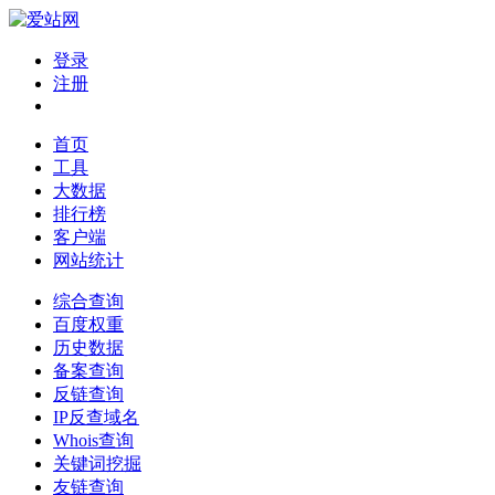
登录
注册
首页
工具
大数据
排行榜
客户端
网站统计
综合查询
百度权重
历史数据
备案查询
反链查询
IP反查域名
Whois查询
关键词挖掘
友链查询