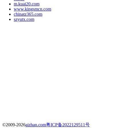
m.kuai20.com
www.kingsmcn.com
chinatz365.com
szyutx.com
©2009-2026
aizhan.com
粤ICP备2022129511号