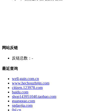
网站反链
反链总数：
-
最近查询
well-gain.com.cn
www.hechouzhijin.com
citizen.123978.com
baidu.com
shop143951040.taobao.com
guanggao.com
sgdaojia.com
0sl.cn