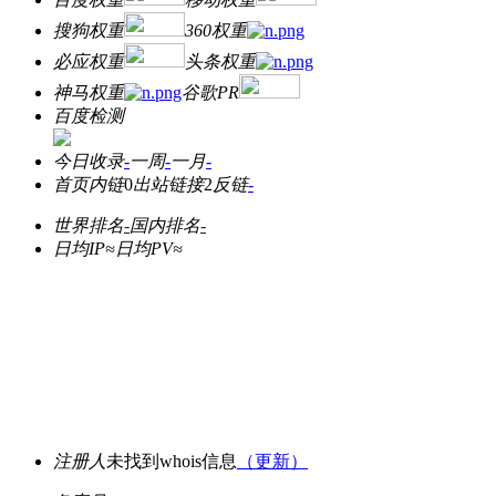
搜狗权重
360权重
必应权重
头条权重
神马权重
谷歌PR
百度检测
今日收录
-
一周
-
一月
-
首页内链
0
出站链接
2
反链
-
世界排名
-
国内排名
-
日均IP≈
日均PV≈
注册人
未找到whois信息
（更新）