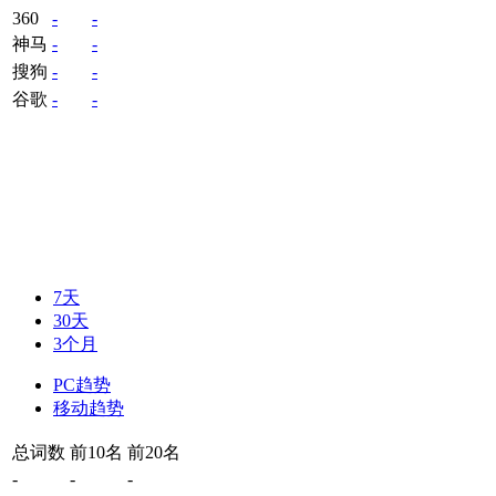
360
-
-
神马
-
-
搜狗
-
-
谷歌
-
-
7天
30天
3个月
PC趋势
移动趋势
总词数
前10名
前20名
-
-
-