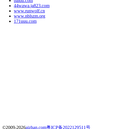
baidu.com
44wawa.ja823.com
www.runwolf.cn
www.nblszm.org
171uuu.com
©2009-2026
aizhan.com
粤ICP备2022129511号