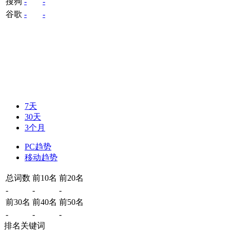
搜狗
-
-
谷歌
-
-
7天
30天
3个月
PC趋势
移动趋势
总词数
前10名
前20名
-
-
-
前30名
前40名
前50名
-
-
-
排名关键词