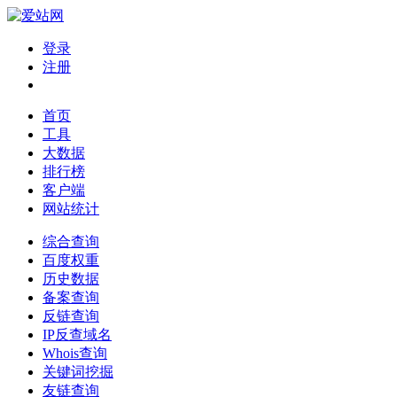
登录
注册
首页
工具
大数据
排行榜
客户端
网站统计
综合查询
百度权重
历史数据
备案查询
反链查询
IP反查域名
Whois查询
关键词挖掘
友链查询