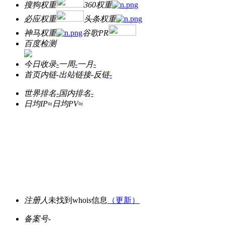
搜狗权重
360权重
必应权重
头条权重
神马权重
谷歌PR
百度检测
今日收录
-
一周
-
一月
-
首页内链
-
出站链接
-
反链
-
世界排名
-
国内排名
-
日均IP≈
日均PV≈
注册人
未找到whois信息
（更新）
备案号
-