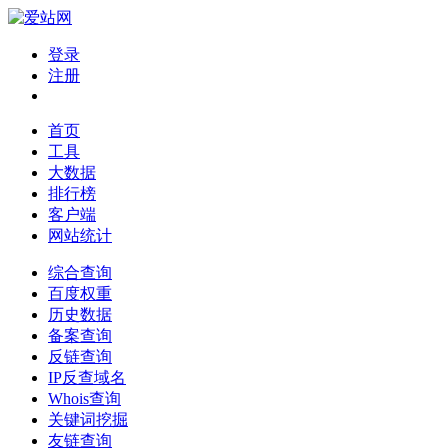
登录
注册
首页
工具
大数据
排行榜
客户端
网站统计
综合查询
百度权重
历史数据
备案查询
反链查询
IP反查域名
Whois查询
关键词挖掘
友链查询