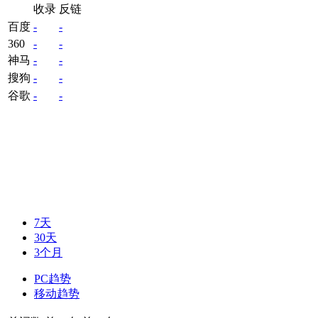
收录
反链
百度
-
-
360
-
-
神马
-
-
搜狗
-
-
谷歌
-
-
7天
30天
3个月
PC趋势
移动趋势