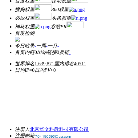
百度权重
移动权重
搜狗权重
360权重
必应权重
头条权重
神马权重
谷歌PR
百度检测
今日收录
-
一周
-
一月
-
首页内链
0
出站链接
0
反链
-
世界排名
1,639,871
国内排名
40511
日均IP≈
0
日均PV≈
0
注册人
北京华文科教科技有限公司
注册邮箱