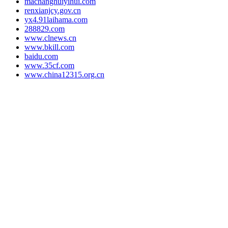
machanghuiyihui.com
renxianjcy.gov.cn
yx4.91laihama.com
288829.com
www.clnews.cn
www.bkill.com
baidu.com
www.35cf.com
www.china12315.org.cn