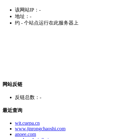
该网站IP：
-
地址：
-
约
-
个站点运行在此服务器上
网站反链
反链总数：
-
最近查询
wit.cuepa.cn
www.jinrongchaoshi.com
anoee.com