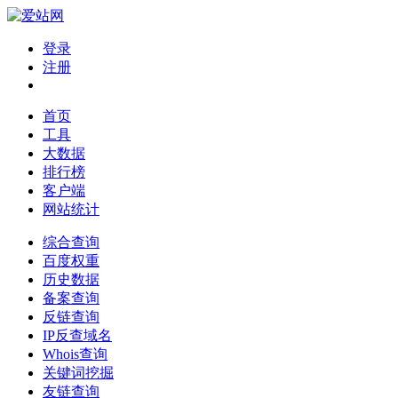
登录
注册
首页
工具
大数据
排行榜
客户端
网站统计
综合查询
百度权重
历史数据
备案查询
反链查询
IP反查域名
Whois查询
关键词挖掘
友链查询