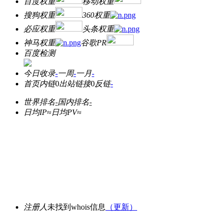
百度权重
移动权重
搜狗权重
360权重
必应权重
头条权重
神马权重
谷歌PR
百度检测
今日收录
-
一周
-
一月
-
首页内链
0
出站链接
0
反链
-
世界排名
-
国内排名
-
日均IP≈
日均PV≈
注册人
未找到whois信息
（更新）