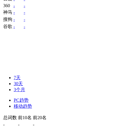
360
-
-
神马
-
-
搜狗
-
-
谷歌
-
-
7天
30天
3个月
PC趋势
移动趋势
总词数
前10名
前20名
-
-
-