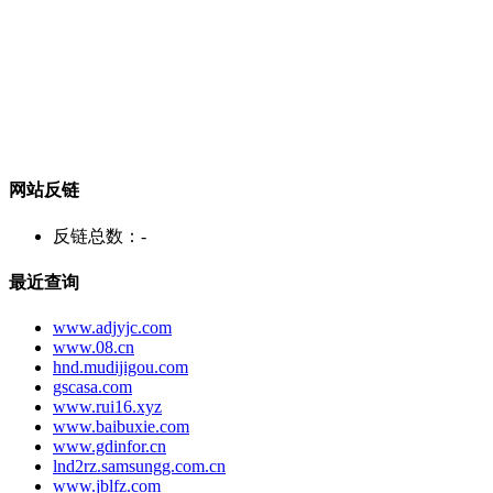
网站反链
反链总数：
-
最近查询
www.adjyjc.com
www.08.cn
hnd.mudijigou.com
gscasa.com
www.rui16.xyz
www.baibuxie.com
www.gdinfor.cn
lnd2rz.samsungg.com.cn
www.jblfz.com