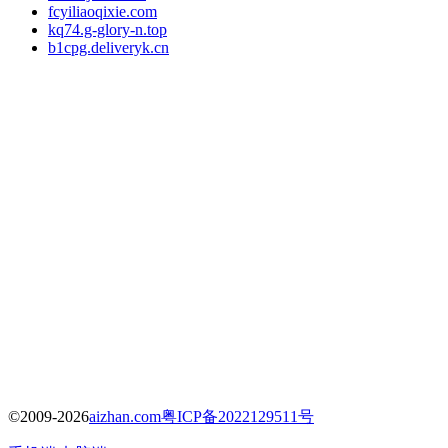
fcyiliaoqixie.com
kq74.g-glory-n.top
b1cpg.deliveryk.cn
©2009-2026
aizhan.com
粤ICP备2022129511号