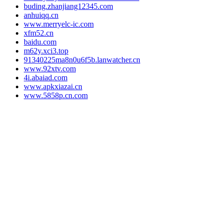
buding.zhanjiang12345.com
anhuiqq.cn
www.merryelc-ic.com
xfm52.cn
baidu.com
m62y.xci3.top
91340225ma8n0u6f5b.lanwatcher.cn
www.92xtv.com
4i.abaiad.com
www.apkxiazai.cn
www.5858p.cn.com