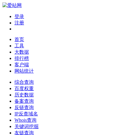
登录
注册
首页
工具
大数据
排行榜
客户端
网站统计
综合查询
百度权重
历史数据
备案查询
反链查询
IP反查域名
Whois查询
关键词挖掘
友链查询