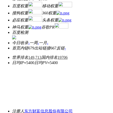
百度权重
移动权重
搜狗权重
360权重
必应权重
头条权重
神马权重
谷歌PR
百度检测
今日收录
-
一周
-
一月
-
首页内链
679
出站链接
667
反链
-
世界排名
149,713
国内排名
19706
日均IP≈
5400
日均PV≈
5400
注册人
东方财富信息股份有限公司