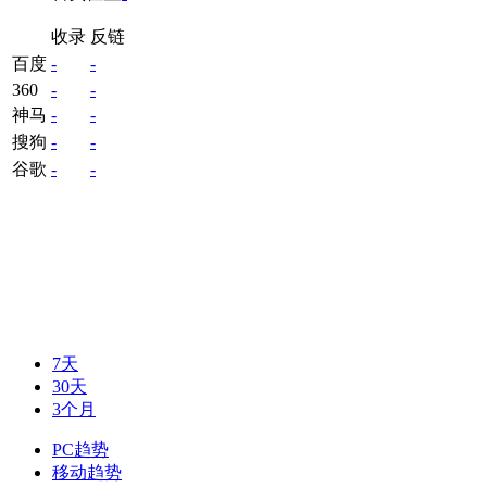
收录
反链
百度
-
-
360
-
-
神马
-
-
搜狗
-
-
谷歌
-
-
7天
30天
3个月
PC趋势
移动趋势