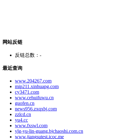
网站反链
反链总数：
-
最近查询
www.204267.com
mip211.xinhuapg.com
cy3471.com
www.cehuifuwu.cn
guofen.cn
news956.zxqxbj.com
zzlcd.cn
yu4.cc
www.fxswl.com
ylg-yu-lin-guang.bjchaoshi.com.cn
www.jiangsutest.icoc.me