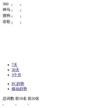
360
-
-
神马
-
-
搜狗
-
-
谷歌
-
-
7天
30天
3个月
PC趋势
移动趋势
总词数
前10名
前20名
-
-
-