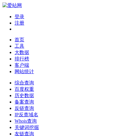
登录
注册
首页
工具
大数据
排行榜
客户端
网站统计
综合查询
百度权重
历史数据
备案查询
反链查询
IP反查域名
Whois查询
关键词挖掘
友链查询