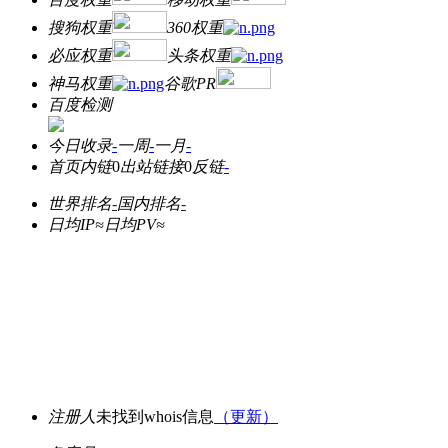
搜狗权重
360权重
必应权重
头条权重
神马权重
谷歌PR
百度检测
今日收录
-
一周
-
一月
-
首页内链
0
出站链接
0
反链
-
世界排名
-
国内排名
-
日均IP≈
日均PV≈
注册人
未找到whois信息
（更新）