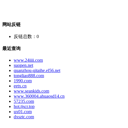
网站反链
反链总数：
0
最近查询
www.24iiii.com
suopen.net
quanzhou-qitaihe.el56.net
tongliao888.com
1990.com
eetx.cn
www.seankids.com
www.360004.ahuaosd14.cn
57235.com
hot.tjscr.top
ux01.com
dxsztc.com