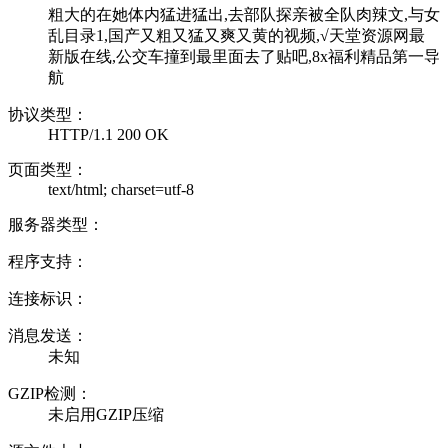
粗大的在她体内猛进猛出,去部队探亲被全队肉辣文,与女
乱目录1,国产又粗又猛又爽又黄的视频,√天堂资源网最
新版在线,公交车撞到最里面去了贴吧,8x福利精品第一导
航
协议类型：
HTTP/1.1 200 OK
页面类型：
text/html; charset=utf-8
服务器类型：
程序支持：
连接标识：
消息发送：
未知
GZIP检测：
未启用GZIP压缩