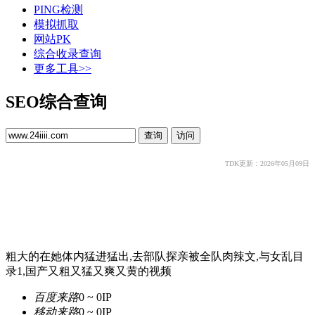
PING检测
模拟抓取
网站PK
综合收录查询
更多工具>>
SEO综合查询
TDK更新：2026年05月09日
粗大的在她体内猛进猛出,去部队探亲被全队肉辣文,与女乱目
录1,国产又粗又猛又爽又黄的视频
百度来路
0 ~ 0
IP
移动来路
0 ~ 0
IP