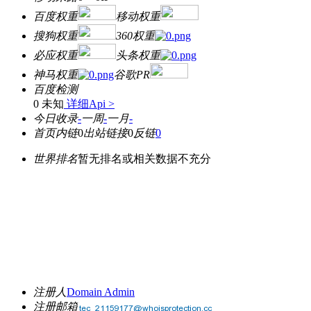
百度权重
移动权重
搜狗权重
360权重
必应权重
头条权重
神马权重
谷歌PR
百度检测
0 未知
详细Api >
今日收录
-
一周
-
一月
-
首页内链
0
出站链接
0
反链
0
世界排名
暂无排名或相关数据不充分
注册人
Domain Admin
注册邮箱