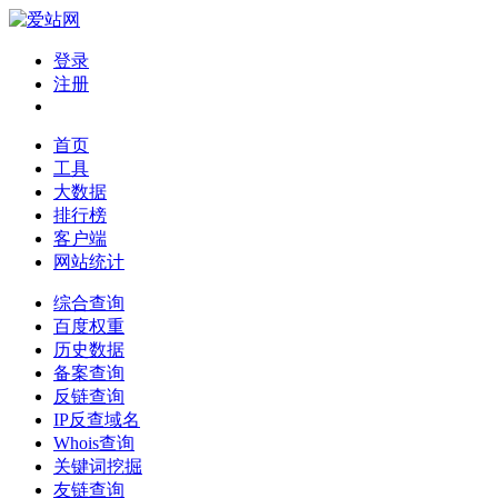
登录
注册
首页
工具
大数据
排行榜
客户端
网站统计
综合查询
百度权重
历史数据
备案查询
反链查询
IP反查域名
Whois查询
关键词挖掘
友链查询