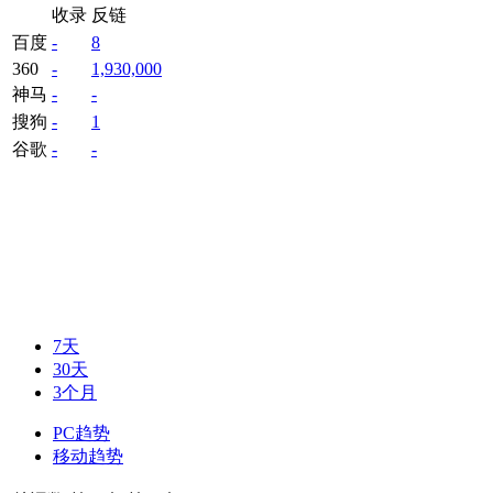
收录
反链
百度
-
8
360
-
1,930,000
神马
-
-
搜狗
-
1
谷歌
-
-
7天
30天
3个月
PC趋势
移动趋势