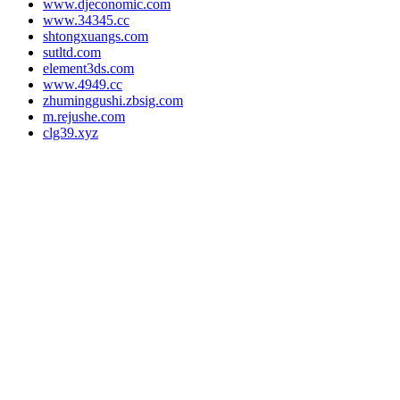
www.djeconomic.com
www.34345.cc
shtongxuangs.com
sutltd.com
element3ds.com
www.4949.cc
zhuminggushi.zbsig.com
m.rejushe.com
clg39.xyz