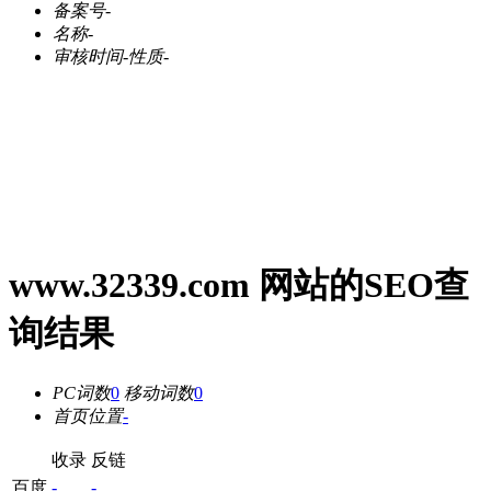
备案号
-
名称
-
审核时间
-
性质
-
www.32339.com 网站的SEO查
询结果
PC词数
0
移动词数
0
首页位置
-
收录
反链
百度
-
-