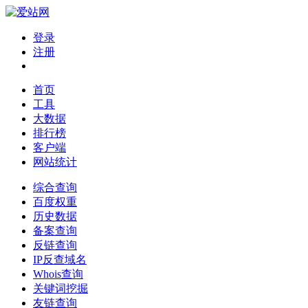
登录
注册
首页
工具
大数据
排行榜
客户端
网站统计
综合查询
百度权重
历史数据
备案查询
反链查询
IP反查域名
Whois查询
关键词挖掘
友链查询