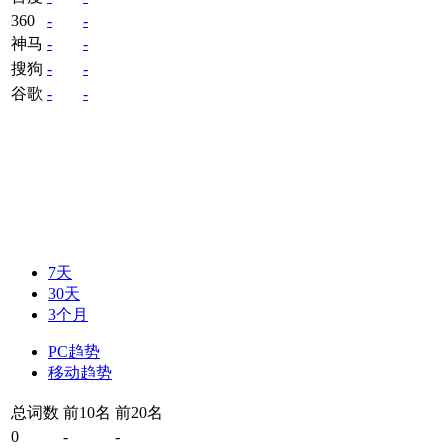
360
-
-
神马
-
-
搜狗
-
-
谷歌
-
-
7天
30天
3个月
PC趋势
移动趋势
总词数
前10名
前20名
0
-
-