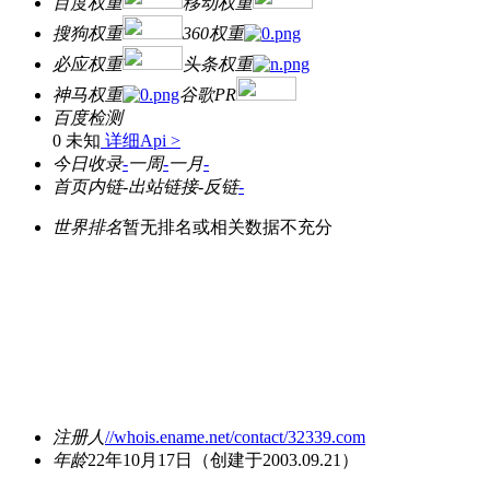
百度权重
移动权重
搜狗权重
360权重
必应权重
头条权重
神马权重
谷歌PR
百度检测
0 未知
详细Api >
今日收录
-
一周
-
一月
-
首页内链
-
出站链接
-
反链
-
世界排名
暂无排名或相关数据不充分
注册人
//whois.ename.net/contact/32339.com
年龄
22年10月17日
（创建于2003.09.21）