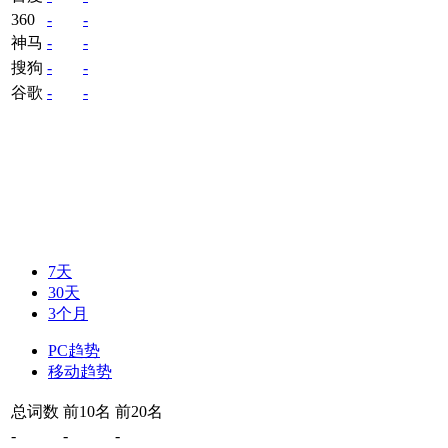
360
-
-
神马
-
-
搜狗
-
-
谷歌
-
-
7天
30天
3个月
PC趋势
移动趋势
总词数
前10名
前20名
-
-
-