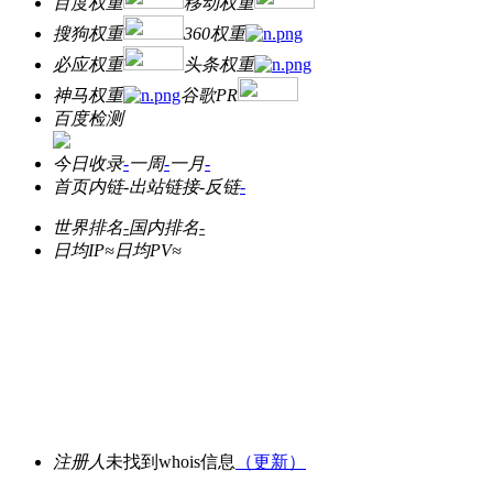
百度权重
移动权重
搜狗权重
360权重
必应权重
头条权重
神马权重
谷歌PR
百度检测
今日收录
-
一周
-
一月
-
首页内链
-
出站链接
-
反链
-
世界排名
-
国内排名
-
日均IP≈
日均PV≈
注册人
未找到whois信息
（更新）