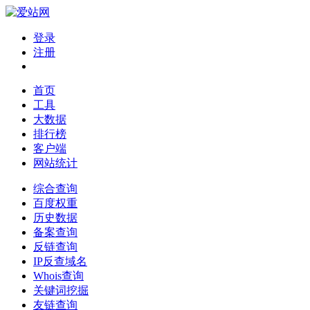
登录
注册
首页
工具
大数据
排行榜
客户端
网站统计
综合查询
百度权重
历史数据
备案查询
反链查询
IP反查域名
Whois查询
关键词挖掘
友链查询