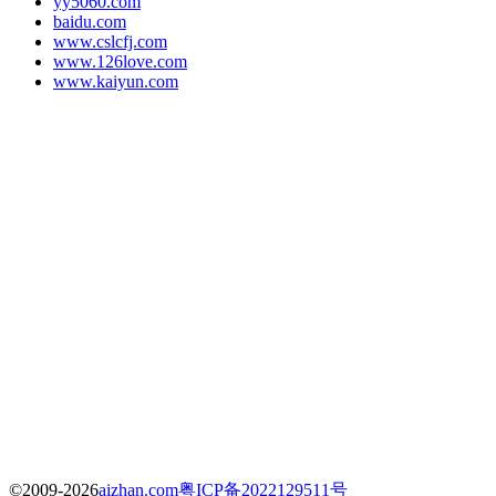
yy5060.com
baidu.com
www.cslcfj.com
www.126love.com
www.kaiyun.com
©2009-2026
aizhan.com
粤ICP备2022129511号