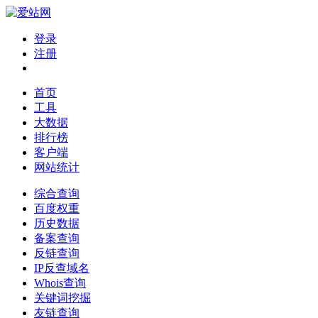
登录
注册
首页
工具
大数据
排行榜
客户端
网站统计
综合查询
百度权重
历史数据
备案查询
反链查询
IP反查域名
Whois查询
关键词挖掘
友链查询