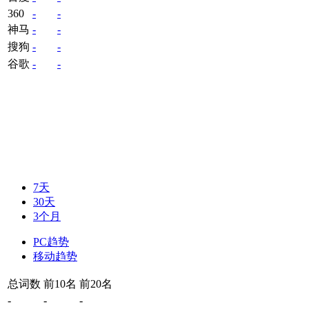
360
-
-
神马
-
-
搜狗
-
-
谷歌
-
-
7天
30天
3个月
PC趋势
移动趋势
总词数
前10名
前20名
-
-
-