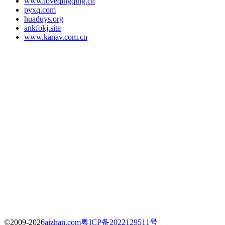
www.loveqingqing.cn
pyxq.com
huaduys.org
ankfokj.site
www.kanav.com.cn
©2009-2026
aizhan.com
粤ICP备2022129511号