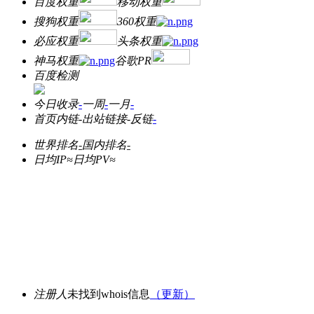
百度权重
移动权重
搜狗权重
360权重
必应权重
头条权重
神马权重
谷歌PR
百度检测
今日收录
-
一周
-
一月
-
首页内链
-
出站链接
-
反链
-
世界排名
-
国内排名
-
日均IP≈
日均PV≈
注册人
未找到whois信息
（更新）