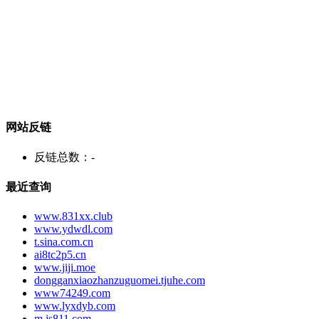
网站反链
反链总数：
-
最近查询
www.831xx.club
www.ydwdl.com
t.sina.com.cn
ai8tc2p5.cn
www.jiji.moe
dongganxiaozhanzuguomei.tjuhe.com
www74249.com
www.lyxdyb.com
m.js811.com