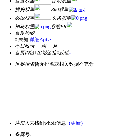
百度权重
移动权重
搜狗权重
360权重
必应权重
头条权重
神马权重
谷歌PR
百度检测
0 未知
详细Api >
今日收录
-
一周
-
一月
-
首页内链
1
出站链接
0
反链
-
世界排名
暂无排名或相关数据不充分
注册人
未找到whois信息
（更新）
备案号
-