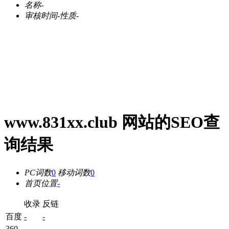
名称
-
审核时间
-
性质
-
www.831xx.club 网站的SEO查
询结果
PC词数
0
移动词数
0
首页位置
-
收录
反链
百度
-
-
360
-
-