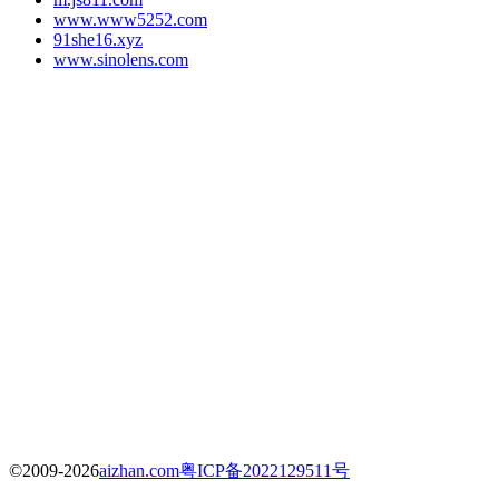
www.www5252.com
91she16.xyz
www.sinolens.com
©2009-2026
aizhan.com
粤ICP备2022129511号