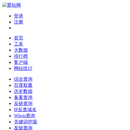
登录
注册
首页
工具
大数据
排行榜
客户端
网站统计
综合查询
百度权重
历史数据
备案查询
反链查询
IP反查域名
Whois查询
关键词挖掘
友链查询