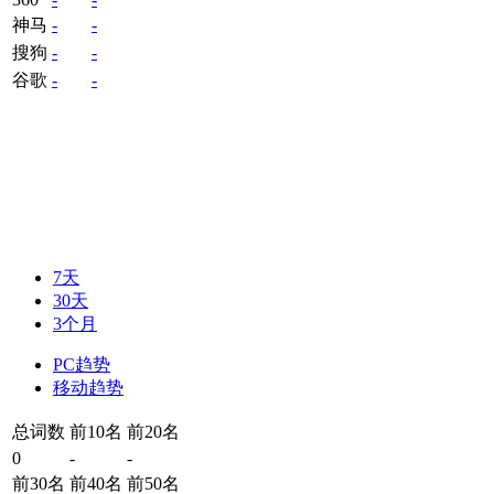
神马
-
-
搜狗
-
-
谷歌
-
-
7天
30天
3个月
PC趋势
移动趋势
总词数
前10名
前20名
0
-
-
前30名
前40名
前50名