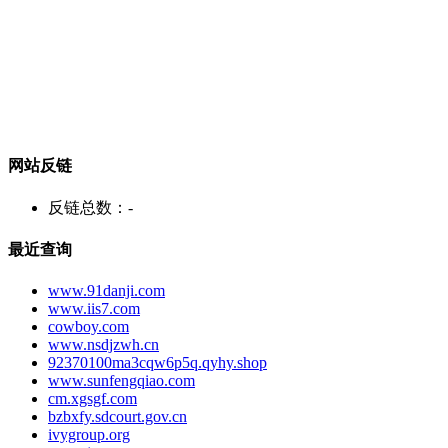
网站反链
反链总数：
-
最近查询
www.91danji.com
www.iis7.com
cowboy.com
www.nsdjzwh.cn
92370100ma3cqw6p5q.qyhy.shop
www.sunfengqiao.com
cm.xgsgf.com
bzbxfy.sdcourt.gov.cn
ivygroup.org