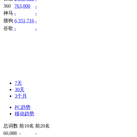
360
763,000
-
神马
-
-
搜狗
6,351,716
-
谷歌
-
-
7天
30天
3个月
PC趋势
移动趋势
总词数
前10名
前20名
60,088
-
-