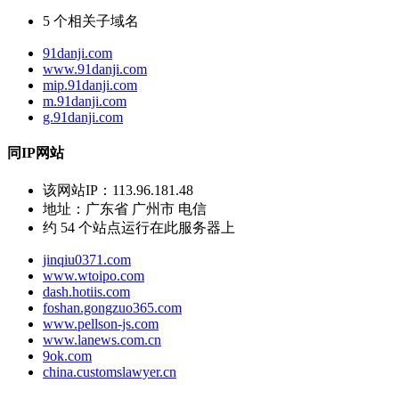
5
个相关子域名
91danji.com
www.91danji.com
mip.91danji.com
m.91danji.com
g.91danji.com
同IP网站
该网站IP：
113.96.181.48
地址：
广东省 广州市 电信
约
54
个站点运行在此服务器上
jinqiu0371.com
www.wtoipo.com
dash.hotiis.com
foshan.gongzuo365.com
www.pellson-js.com
www.lanews.com.cn
9ok.com
china.customslawyer.cn