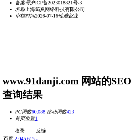
备案号
沪ICP备2023018821号-3
名称
上海筠奚网络科技有限公司
审核时间
2026-07-16
性质
企业
www.91danji.com 网站的SEO
查询结果
PC词数
60,088
移动词数
423
首页位置
1
收录
反链
百度
2,045,615
-