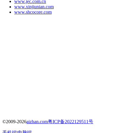
www.jec.com.cn
www.xinjiunian.com
www.shcocore.com
©2009-2026
aizhan.com
粤ICP备2022129511号
手机端
|
电脑端