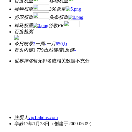
百度权重
移动权重
搜狗权重
360权重
必应权重
头条权重
神马权重
谷歌PR
百度检测
今日收录
2
一周
-
一月
650万
首页内链
1,779
出站链接
1
反链
-
世界排名
暂无排名或相关数据不充分
注册人
vip1.alidns.com
年龄
17年1月28日
（创建于2009.06.09）