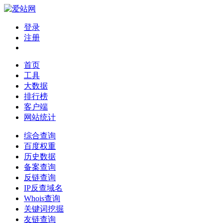
登录
注册
首页
工具
大数据
排行榜
客户端
网站统计
综合查询
百度权重
历史数据
备案查询
反链查询
IP反查域名
Whois查询
关键词挖掘
友链查询