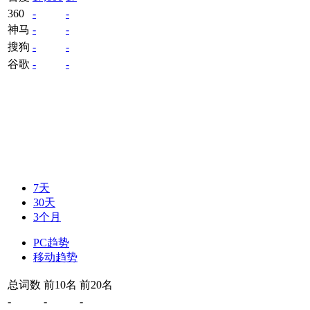
360
-
-
神马
-
-
搜狗
-
-
谷歌
-
-
7天
30天
3个月
PC趋势
移动趋势
总词数
前10名
前20名
-
-
-