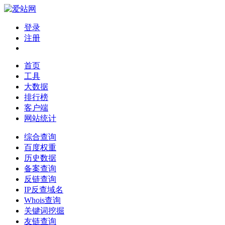
登录
注册
首页
工具
大数据
排行榜
客户端
网站统计
综合查询
百度权重
历史数据
备案查询
反链查询
IP反查域名
Whois查询
关键词挖掘
友链查询