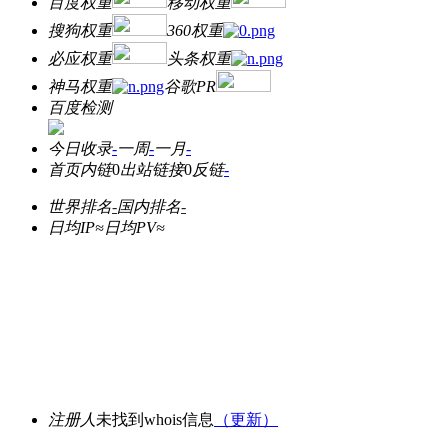
百度权重
移动权重
搜狗权重
360权重
必应权重
头条权重
神马权重
谷歌PR
百度检测
今日收录
-
一周
-
一月
-
首页内链
0
出站链接
0
反链
-
世界排名
-
国内排名
-
日均IP≈
日均PV≈
注册人
未找到whois信息
（更新）