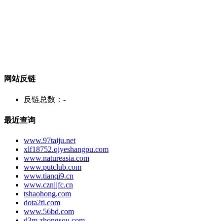
网站反链
反链总数：
-
最近查询
www.97taiju.net
xlf18752.qiyeshangpu.com
www.natureasia.com
www.putclub.com
www.tianqi9.cn
www.cznjjfc.cn
tshaohong.com
dota2ti.com
www.56bd.com
d3m.zhongsou.com