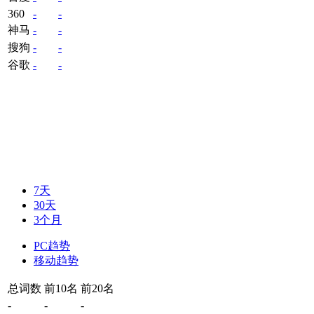
360
-
-
神马
-
-
搜狗
-
-
谷歌
-
-
7天
30天
3个月
PC趋势
移动趋势
总词数
前10名
前20名
-
-
-