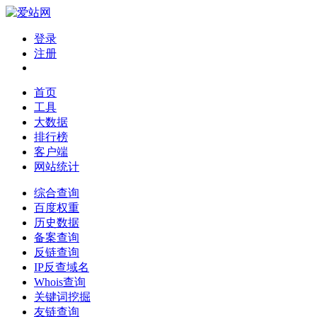
登录
注册
首页
工具
大数据
排行榜
客户端
网站统计
综合查询
百度权重
历史数据
备案查询
反链查询
IP反查域名
Whois查询
关键词挖掘
友链查询