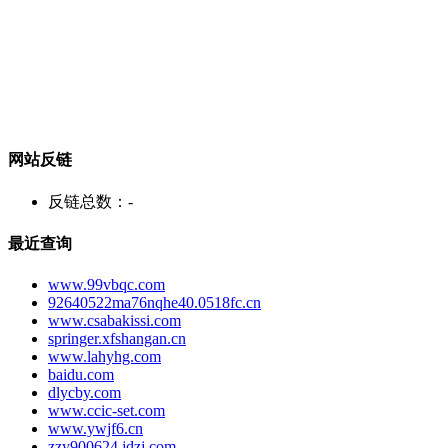
网站反链
反链总数：
-
最近查询
www.99vbqc.com
92640522ma76nqhe40.0518fc.cn
www.csabakissi.com
springer.xfshangan.cn
www.lahyhg.com
baidu.com
dlycby.com
www.ccic-set.com
www.ywjf6.cn
zzy900624.jdzj.com