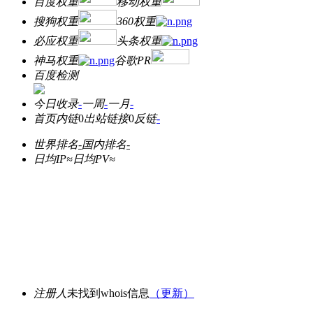
百度权重
移动权重
搜狗权重
360权重
必应权重
头条权重
神马权重
谷歌PR
百度检测
今日收录
-
一周
-
一月
-
首页内链
0
出站链接
0
反链
-
世界排名
-
国内排名
-
日均IP≈
日均PV≈
注册人
未找到whois信息
（更新）